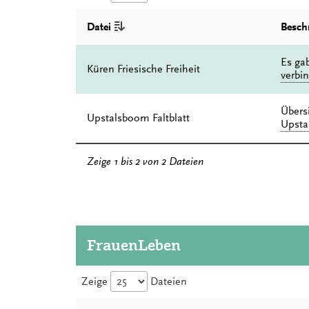
Datei
Besch
Es gab
Küren Friesische Freiheit
verbin
Übers
Upstalsboom Faltblatt
Upstal
Zeige 1 bis 2 von 2 Dateien
FrauenLeben
Zeige
Dateien