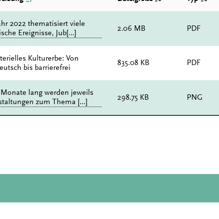
hr 2022 thematisiert viele
2.06 MB
PDF
ische Ereignisse, Jub[...]
erielles Kulturerbe: Von
835.08 KB
PDF
eutsch bis barrierefrei
 Monate lang werden jeweils
298.75 KB
PNG
staltungen zum Thema [...]