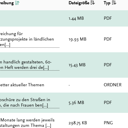
reibung
Dateigröße
Typ
1.44 MB
PDF
eichung für
tzungsprojekte in ländlichen
19.93 MB
PDF
n[...]
m handlich gestalteten, 60-
15.43 MB
PDF
en Heft werden drei de[...]
etter aktueller Themen
-
ORDNER
oschüre zu den Straßen in
5.36 MB
PDF
, die nach Frauen ben[...]
 Monate lang werden jeweils
298.75 KB
PNG
staltungen zum Thema [...]