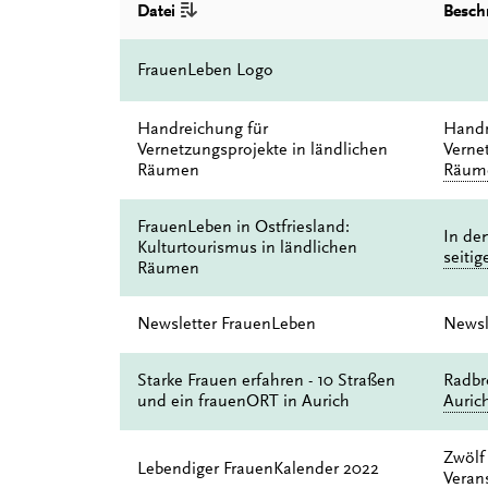
Datei
Besch
FrauenLeben Logo
Handreichung für
Handr
Vernetzungsprojekte in ländlichen
Verne
Räumen
Räume
FrauenLeben in Ostfriesland:
In de
Kulturtourismus in ländlichen
seitig
Räumen
Newsletter FrauenLeben
Newsl
Starke Frauen erfahren - 10 Straßen
Radbr
und ein frauenORT in Aurich
Aurich
Zwölf
Lebendiger FrauenKalender 2022
Veran