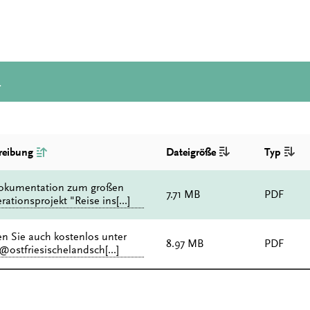
d
reibung
Dateigröße
Typ
okumentation zum großen
7.71 MB
PDF
ationsprojekt "Reise ins[...]
n Sie auch kostenlos unter
8.97 MB
PDF
@ostfriesischelandsch[...]