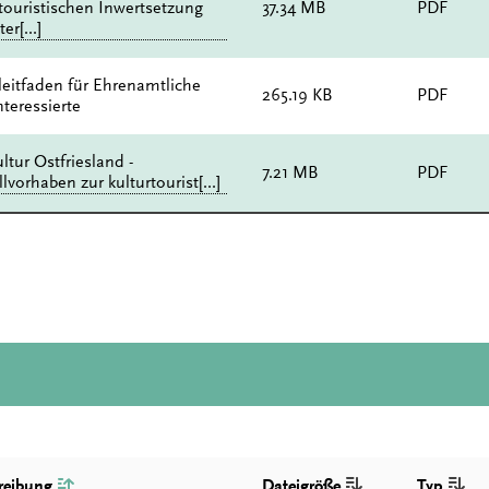
rtouristischen Inwertsetzung
37.34 MB
PDF
r[...]
leitfaden für Ehrenamtliche
265.19 KB
PDF
teressierte
ltur Ostfriesland -
7.21 MB
PDF
vorhaben zur kulturtourist[...]
reibung
Dateigröße
Typ