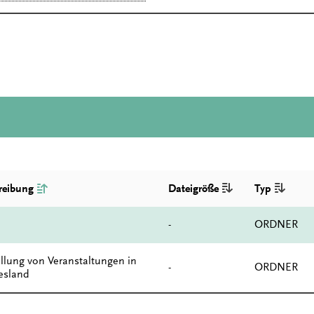
reibung
Dateigröße
Typ
-
ORDNER
ellung von Veranstaltungen in
-
ORDNER
iesland