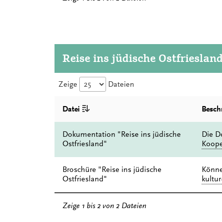
Reise ins jüdische Ostfrieslan
Zeige
Dateien
Datei
Besch
Dokumentation "Reise ins jüdische
Die D
Ostfriesland"
Kooper
Broschüre "Reise ins jüdische
Könne
Ostfriesland"
kultur
Zeige 1 bis 2 von 2 Dateien