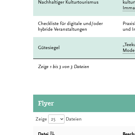
Nachhaltiger Kulturtourismus
kultu
Immate
Checkliste für digitale und/oder
Praxis
hybride Veranstaltungen
und In
„Teeku
Gütesiegel
Modell
Zeige 1 bis 3 von 3 Dateien
Flyer
Zeige
Dateien
Datei
Besch