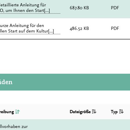
etaillierte Anleitung für
687.80 KB
PDF
O, um Ihnen den Start[...]
kurze Anleitung für den
486.52 KB
PDF
len Start auf dem Kultur[...]
äden
reibung
Dateigröße
Typ
lvorhaben zur