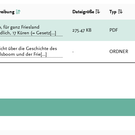
reibung
Dateigröße
Typ
, für ganz Friesland
275.47 KB
PDF
dlich, 17 Küren (= Gesetz[...]
icht über die Geschichte des
-
ORDNER
sboom und der Frie[...]