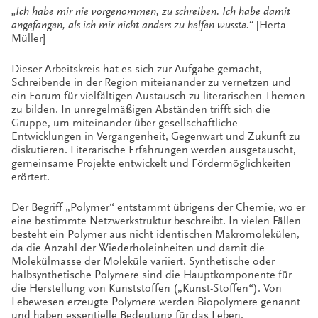
„Ich habe mir nie vorgenommen, zu schreiben. Ich habe damit
angefangen, als ich mir nicht anders zu helfen wusste.“
[Herta
Müller]
Dieser Arbeitskreis hat es sich zur Aufgabe gemacht,
Schreibende in der Region miteianander zu vernetzen und
ein Forum für vielfältigen Austausch zu literarischen Themen
zu bilden. In unregelmäßigen Abständen trifft sich die
Gruppe, um miteinander über gesellschaftliche
Entwicklungen in Vergangenheit, Gegenwart und Zukunft zu
diskutieren. Literarische Erfahrungen werden ausgetauscht,
gemeinsame Projekte entwickelt und Fördermöglichkeiten
erörtert.
Der Begriff „Polymer“ entstammt übrigens der Chemie, wo er
eine bestimmte Netzwerkstruktur beschreibt. In vielen Fällen
besteht ein Polymer aus nicht identischen Makromolekülen,
da die Anzahl der Wiederholeinheiten und damit die
Molekülmasse der Moleküle variiert. Synthetische oder
halbsynthetische Polymere sind die Hauptkomponente für
die Herstellung von Kunststoffen („Kunst-Stoffen“). Von
Lebewesen erzeugte Polymere werden Biopolymere genannt
und haben essentielle Bedeutung für das Leben.