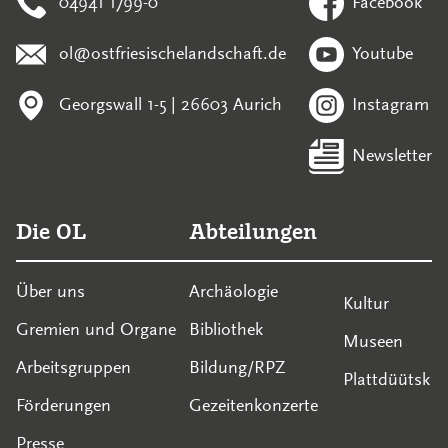
04941 1799-0
Facebook
ol@ostfriesischelandschaft.de
Youtube
Georgswall 1-5 | 26603 Aurich
Instagram
Newsletter
Die OL
Abteilungen
Über uns
Archäologie
Kultur
Gremien und Organe
Bibliothek
Museen
Arbeitsgruppen
Bildung/RPZ
Plattdüütsk
Förderungen
Gezeitenkonzerte
Presse