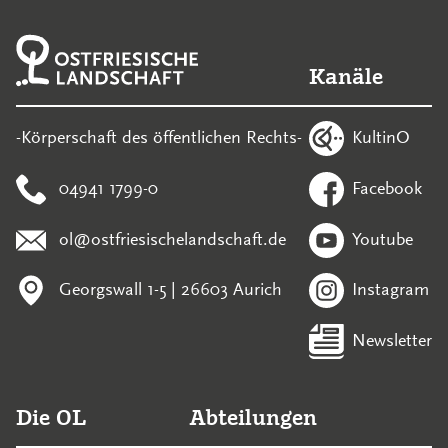
Kanäle
KultinO
-Körperschaft des öffentlichen Rechts-
04941 1799-0
Facebook
ol@ostfriesischelandschaft.de
Youtube
Georgswall 1-5 | 26603 Aurich
Instagram
Newsletter
Die OL
Abteilungen