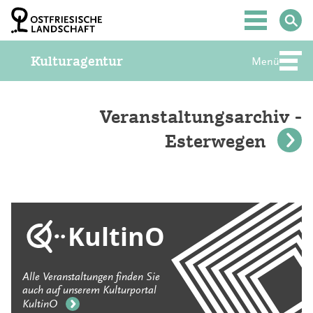
Z
u
Hauptmenü
m
I
Kulturagentur
n
Menü
Abte
h
a
l
t
Veranstaltungsarchiv -
S
Esterwegen
p
r
i
n
g
e
n
KultinO
Alle Veranstaltungen finden Sie
auch auf unserem Kulturportal
KultinO