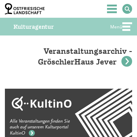
Z
u
Hauptmenü
m
I
Kulturagentur
n
Menü
Abte
h
a
l
t
Veranstaltungsarchiv -
S
GröschlerHaus Jever
p
r
i
n
g
e
n
KultinO
Alle Veranstaltungen finden Sie
auch auf unserem Kulturportal
KultinO