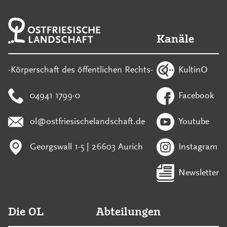
Kanäle
KultinO
-Körperschaft des öffentlichen Rechts-
04941 1799-0
Facebook
ol@ostfriesischelandschaft.de
Youtube
Georgswall 1-5 | 26603 Aurich
Instagram
Newsletter
Die OL
Abteilungen