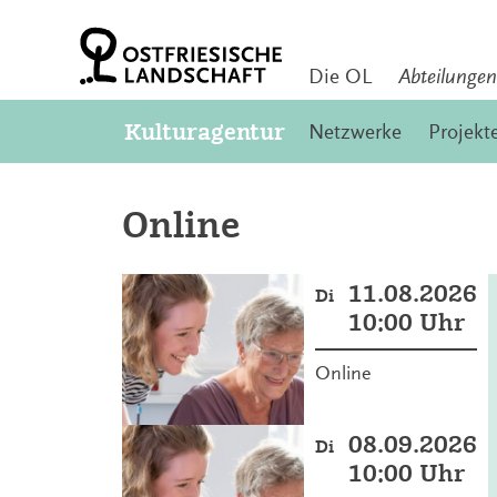
Z
u
m
I
Die OL
Abteilungen
n
h
Kulturagentur
Netzwerke
Projekt
a
l
t
S
Online
p
r
i
n
11.08.2026
Di
g
10:00 Uhr
e
n
Online
08.09.2026
Di
10:00 Uhr