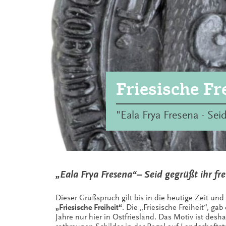
Friesische Fr
"Eala Frya Fresena - Seid
„Eala Frya Fresena“– Seid gegrüßt ihr fre
Dieser Grußspruch gilt bis in die heutige Zeit und
„Friesische Freiheit“
. Die „Friesische Freiheit“, ga
Jahre nur hier in Ostfriesland. Das Motiv ist desh