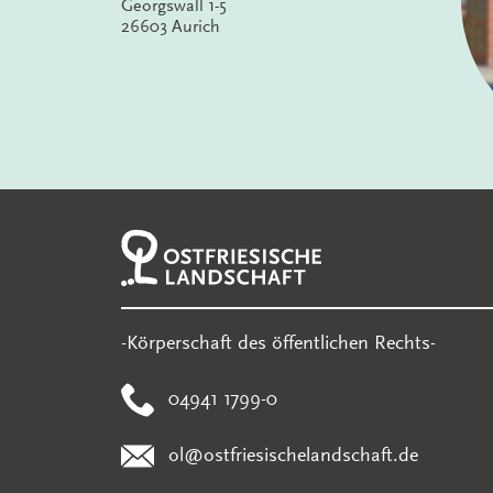
Georgswall 1-5
26603 Aurich
-Körperschaft des öffentlichen Rechts-
04941 1799-0
ol@ostfriesischelandschaft.de