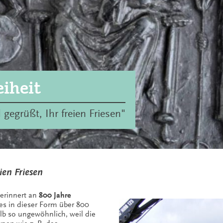
eiheit
 gegrüßt, Ihr freien Friesen"
ien Friesen
 erinnert an
800 Jahre
b es in dieser Form über 800
alb so ungewöhnlich, weil die