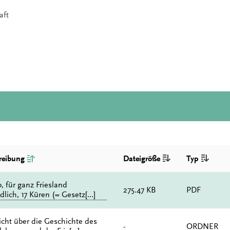
aft
reibung
Dateigröße
Typ
, für ganz Friesland
275.47 KB
PDF
dlich, 17 Küren (= Gesetz[...]
icht über die Geschichte des
-
ORDNER