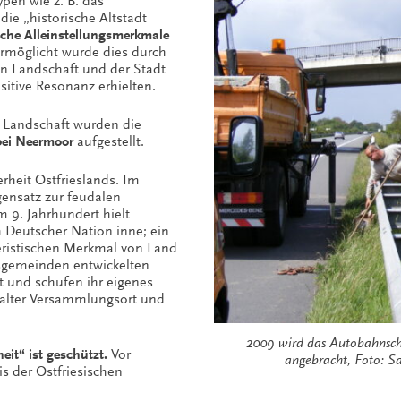
ypen wie z. B. das
ie „historische Altstadt
sche Alleinstellungsmerkmale
Ermöglicht wurde dies durch
hen Landschaft und der Stadt
sitive Resonanz erhielten.
en Landschaft wurden die
bei Neermoor
aufgestellt.
erheit Ostfrieslands. Im
gensatz zur feudalen
m 9. Jahrhundert hielt
 Deutscher Nation inne; ein
kteristischen Merkmal von Land
esgemeinden entwickelten
it und schufen ihr eigenes
r alter Versammlungsort und
2009 wird das Autobahnschil
eit“ ist geschützt.
Vor
angebracht, Foto: Sa
s der Ostfriesischen