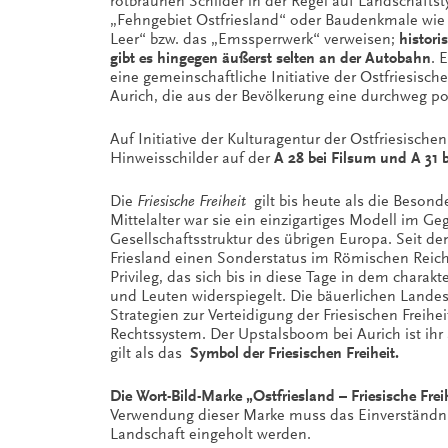
rotbraunen Schilder in der Regel auf Landschaftst
„Fehngebiet Ostfriesland“ oder Baudenkmale wie d
Leer“ bzw. das „Emssperrwerk“ verweisen;
histori
gibt es hingegen äußerst selten an der Autobahn
. 
eine gemeinschaftliche Initiative der Ostfriesisc
Aurich, die aus der Bevölkerung eine durchweg po
Auf Initiative der Kulturagentur der Ostfriesisch
Hinweisschilder auf der
A 28 bei Filsum und A 31 
Die
Friesische Freiheit
gilt bis heute als die Besond
Mittelalter war sie ein einzigartiges Modell im Ge
Gesellschaftsstruktur des übrigen Europa. Seit de
Friesland einen Sonderstatus im Römischen Reich
Privileg, das sich bis in diese Tage in dem chara
und Leuten widerspiegelt. Die bäuerlichen Land
Strategien zur Verteidigung der Friesischen Freihe
Rechtssystem. Der Upstalsboom bei Aurich ist ih
gilt als das
Symbol der Friesischen Freiheit.
Die Wort-Bild-Marke „Ostfriesland – Friesische Freih
Verwendung dieser Marke muss das Einverständni
Landschaft eingeholt werden.