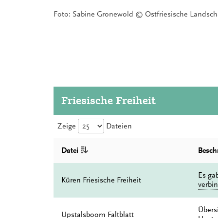
Foto: Sabine Gronewold © Ostfriesische Landsch
Friesische Freiheit
Zeige
Dateien
Datei
Besch
Es gab
Küren Friesische Freiheit
verbin
Übers
Upstalsboom Faltblatt