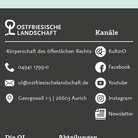
Kanäle
KultinO
-Körperschaft des öffentlichen Rechts-
04941 1799-0
Facebook
ol@ostfriesischelandschaft.de
Youtube
Georgswall 1-5 | 26603 Aurich
Instagram
Newsletter
Die OL
Abteilungen