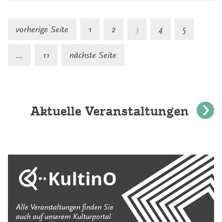
S
vorherige Seite
1
2
3
4
5
d
…
11
nächste Seite
B
Aktuelle Veranstaltungen
KultinO
Alle Veranstaltungen finden Sie
auch auf unserem Kulturportal