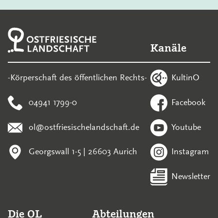
Kanäle
KultinO
-Körperschaft des öffentlichen Rechts-
04941 1799-0
Facebook
ol@ostfriesischelandschaft.de
Youtube
Georgswall 1-5 | 26603 Aurich
Instagram
Newsletter
Die OL
Abteilungen