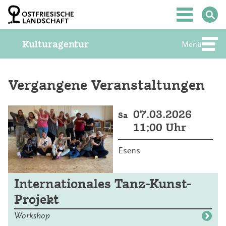
Z
u
Hauptmenü
m
I
Kulturagentur
n
Menü
Abte
h
a
l
t
Vergangene Veranstaltungen
S
p
r
07.03.2026
Sa
i
11:00 Uhr
n
g
e
Esens
n
Internationales Tanz-Kunst-
Projekt
Workshop