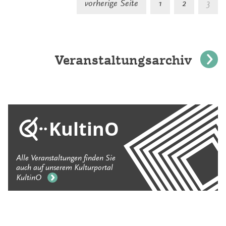
vorherige Seite
1
2
3
d
B
Veranstaltungsarchiv
KultinO
Alle Veranstaltungen finden Sie
auch auf unserem Kulturportal
KultinO