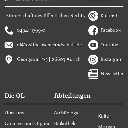
KultinO
-Körperschaft des öffentlichen Rechts-
04941 1799-0
Facebook
ol@ostfriesischelandschaft.de
Youtube
Georgswall 1-5 | 26603 Aurich
Instagram
Newsletter
Die OL
Abteilungen
Über uns
Archäologie
Kultur
Gremien und Organe
Bibliothek
Museen