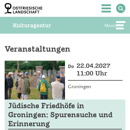
Z
u
Hauptmenü
m
I
Kulturagentur
n
Menü
Abte
h
a
l
t
Veranstaltungen
S
p
r
22.04.2027
Do
i
11:00 Uhr
n
g
e
Groningen
n
Jüdische Friedhöfe in
Groningen: Spurensuche und
Erinnerung