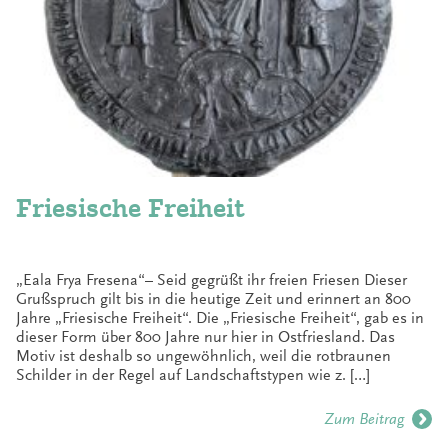
Friesische Freiheit
„Eala Frya Fresena“– Seid gegrüßt ihr freien Friesen Dieser
Grußspruch gilt bis in die heutige Zeit und erinnert an 800
Jahre „Friesische Freiheit“. Die „Friesische Freiheit“, gab es in
dieser Form über 800 Jahre nur hier in Ostfriesland. Das
Motiv ist deshalb so ungewöhnlich, weil die rotbraunen
Schilder in der Regel auf Landschaftstypen wie z. […]
Zum Beitrag