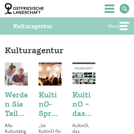
Z
u
Hauptmenü
m
I
Kulturagentur
n
Menü
Abte
h
a
l
t
Kulturagentur
S
p
r
i
n
g
e
Werde
Kulti
Kulti
n
n Sie
nO-
nO –
Teil
Sprec
das
von
hstun
Kultu
Alle
„Ist
KultinO,
Kulti
de
rport
Kulturtätig
KultinO für
das