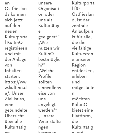
en
unsere
Kulturporta
nO
al für
Ostfrieslan
Organisati
l für
ds können
on oder
Ostfrieslan
Ostfri
sich jetzt
uns als
d, ist der
eslan
auf dem
Kulturtätig
zentrale
neuen
e
Anlaufpun
d
Kulturporta
geeignet?“
kt für alle,
l KultinO
„Wie
die die
registrieren
nutzen wir
vielfältige
und mit
KultinO
Kulturszen
der Anlage
bestmöglic
e unserer
von
h?“
Region
Inhalten
„Welche
entdecken,
starten:
Profile
erleben
https://ww
sollten
und
w.kultino.d
sinnvollerw
mitgestalte
e/. Unser
eise von
n
Ziel ist es,
uns
möchten.
eine
angelegt
KultinO
gebündelte
werden?“
bietet eine
Übersicht
„Unsere
Plattform,
über alle
Veranstaltu
die
Kulturtätig
ngen
Kulturtätig
en,
kommen
e und