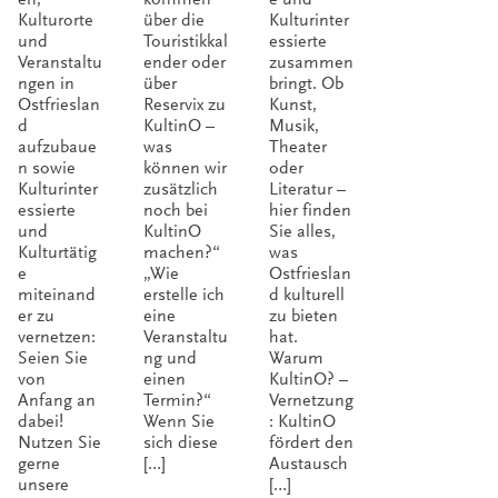
Kulturorte
über die
Kulturinter
und
Touristikkal
essierte
Veranstaltu
ender oder
zusammen
ngen in
über
bringt. Ob
Ostfrieslan
Reservix zu
Kunst,
d
KultinO –
Musik,
aufzubaue
was
Theater
n sowie
können wir
oder
Kulturinter
zusätzlich
Literatur –
essierte
noch bei
hier finden
und
KultinO
Sie alles,
Kulturtätig
machen?“
was
e
„Wie
Ostfrieslan
miteinand
erstelle ich
d kulturell
er zu
eine
zu bieten
vernetzen:
Veranstaltu
hat.
Seien Sie
ng und
Warum
von
einen
KultinO? –
Anfang an
Termin?“
Vernetzung
dabei!
Wenn Sie
: KultinO
Nutzen Sie
sich diese
fördert den
gerne
[…]
Austausch
unsere
[…]