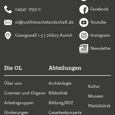
04941 1799-0
Facebook
ol@ostfriesischelandschaft.de
Youtube
Georgswall 1-5 | 26603 Aurich
Instagram
Newsletter
Die OL
Abteilungen
Über uns
Archäologie
Kultur
Gremien und Organe
Bibliothek
Museen
Arbeitsgruppen
Bildung/RPZ
Plattdüütsk
Förderungen
Gezeitenkonzerte