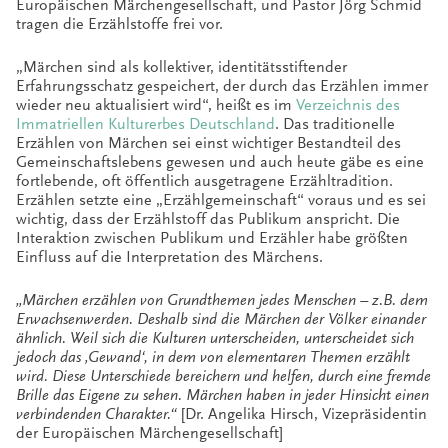
Europäischen Märchengesellschaft, und Pastor Jörg Schmid
tragen die Erzählstoffe frei vor.
„Märchen sind als kollektiver, identitätsstiftender
Erfahrungsschatz gespeichert, der durch das Erzählen immer
wieder neu aktualisiert wird“, heißt es im
Verzeichnis des
Immatriellen Kulturerbes Deutschland
. Das traditionelle
Erzählen von Märchen sei einst wichtiger Bestandteil des
Gemeinschaftslebens gewesen und auch heute gäbe es eine
fortlebende, oft öffentlich ausgetragene Erzähltradition.
Erzählen setzte eine „Erzählgemeinschaft“ voraus und es sei
wichtig, dass der Erzählstoff das Publikum anspricht. Die
Interaktion zwischen Publikum und Erzähler habe größten
Einfluss auf die Interpretation des Märchens.
„Märchen erzählen von Grundthemen jedes Menschen – z.B. dem
Erwachsenwerden. Deshalb sind die Märchen der Völker einander
ähnlich. Weil sich die Kulturen unterscheiden, unterscheidet sich
jedoch das ‚Gewand‘, in dem von elementaren Themen erzählt
wird. Diese Unterschiede bereichern und helfen, durch eine fremde
Brille das Eigene zu sehen. Märchen haben in jeder Hinsicht einen
verbindenden Charakter.“
[Dr. Angelika Hirsch, Vizepräsidentin
der Europäischen Märchengesellschaft]