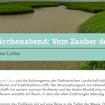
rchenabend: Vom Zauber d
ne Lutkat
une Gess
und die Kulturagentur der Ostfriesischen Landschaft la
Kunst und Erzähltradition trifft. Der Veranstaltungsort, ein liebev
schafft mit seinem warmen Ambiente und der klaren Akustik eine i
auern entsteht ein Raum, in dem die alten Erzählungen lebendig 
nimmt das Publikum mit auf eine Reise in die Tiefen der Meere. Di