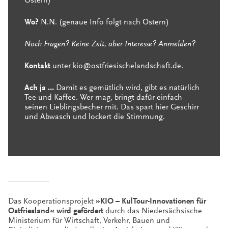
Ostern)
Wo?
N.N. (genaue Info folgt nach Ostern)
Noch Fragen? Keine Zeit, aber Interesse? Anmelden?
Kontakt
unter
kio@ostfriesischelandschaft.de
.
Ach ja …
Damit es gemütlich wird, gibt es natürlich
Tee und Kaffee. Wer mag, bringt dafür einfach
seinen Lieblingsbecher mit. Das spart hier Geschirr
und Abwasch und lockert die Stimmung.
__________
Das Kooperationsprojekt
»KIO – KulTour-Innovationen für
Ostfriesland« wird gefördert
durch das Niedersächsische
Ministerium für Wirtschaft, Verkehr, Bauen und