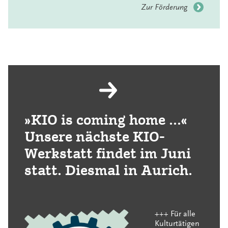
Zur Förderung
»KIO is coming home ...«
Unsere nächste KIO-
Werkstatt findet im Juni
statt. Diesmal in Aurich.
+++ Für alle
Kulturtätigen