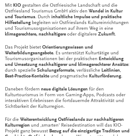
Mit
KIO
gestalten die Ostfriesische Landschaft und die
Ostfriesland Tourismus GmbH aktiv den
Wandel in Kultur
und Tourismus
. Durch
inhaltliche Impulse und praktische
Hilfestellung
begleiten wir Ostfrieslands Kultureinrichtungen
und Tourismusorganisationen auf ihrem Weg in eine
klimagerechtere, nachhaltigere
oder digitalere
Zukunft
.
Das Projekt bietet
Orientierungswissen und
Weiterbildungsangebote
. Es unterstützt Kulturtätige und
Tourismusorganisationen bei der praktischen
Entwicklung
und Umsetzung nachhaltigerer und klimagerechterer Ansätze
:
durch spezielle
Schulungsformate
, verlässliche
Leitlinien
,
Best-Practice-Kontakte
und pragmatische
Kulturförderung
.
Daneben fördern
neue digitale Lösungen
für den
Kulturtourismus in Form von Gaming-Apps, Podcasts oder
interaktiven Erlebnissen die fortdauernde Attraktivität und
Sichtbarkeit der Kulturregion.
Für die
Weiterentwicklung Ostfrieslands zur nachhaltigeren
Kulturregion
und ‚smarten‘ Reisedestination will das KIO-
Projekt ganz bewusst
Bezug auf die einzigartige Tradition und