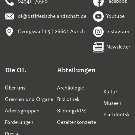
04941 1799-0
Facebook
ol@ostfriesischelandschaft.de
Youtube
Georgswall 1-5 | 26603 Aurich
Instagram
Newsletter
Die OL
Abteilungen
Über uns
Archäologie
Kultur
Gremien und Organe
Bibliothek
Museen
Arbeitsgruppen
Bildung/RPZ
Plattdüütsk
Förderungen
Gezeitenkonzerte
Presse