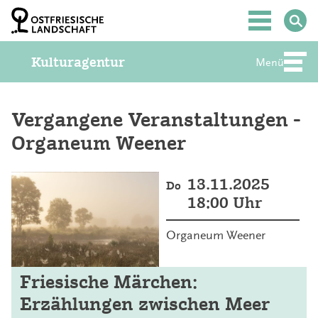
Z
u
Hauptmenü
m
I
Kulturagentur
n
Menü
Abte
h
a
l
t
Vergangene Veranstaltungen -
S
Organeum Weener
p
r
i
n
13.11.2025
Do
g
18:00 Uhr
e
n
Organeum Weener
Friesische Märchen:
Erzählungen zwischen Meer