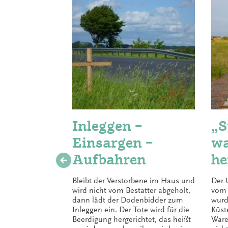
Inleggen –
„S
Einsargen –
wa
Aufbahren
he
Dr
Bleibt der Verstorbene im Haus und
Der 
ho
wird nicht vom Bestatter abgeholt,
vom 
dann lädt der Dodenbidder zum
wurd
Inleggen ein. Der Tote wird für die
Küst
Beerdigung hergerichtet, das heißt
Ware