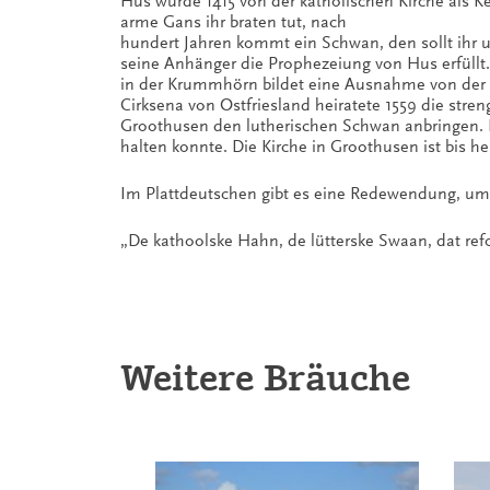
Hus wurde 1415 von der katholischen Kirche als Ke
arme Gans ihr braten tut, nach
hundert Jahren kommt ein Schwan, den sollt ihr ung
seine Anhänger die Prophezeiung von Hus erfüllt
in der Krummhörn bildet eine Ausnahme von der Reg
Cirksena von Ostfriesland heiratete 1559 die str
Groothusen den lutherischen Schwan anbringen. Di
halten konnte. Die Kirche in Groothusen ist bis 
Im Plattdeutschen gibt es eine Redewendung, um
„De kathoolske Hahn, de lütterske Swaan, dat refo
Weitere Bräuche