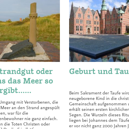
trandgut oder
Geburt und Tau
s das Meer so
rgibt…
Beim Sakrament der Taufe wir
inkeldodenkark
neugeborene Kind in die christ
Umgang mit Verstorbenen, die
Gemeinschaft aufgenommen 
ff“
Meer an den Strand angespült
erhält seinen ersten kirchliche
en, war für die
Segen. Die Wurzeln dieses Rit
enbewohner nie ganz einfach.
liegen bei Johannes dem Täufer
n die Toten Christen oder
er vor nicht ganz 2000 Jahren 