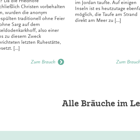
t? Da die Friedhöfe
im Jordan taufte. Auf einigen
chließlich Christen vorbehalten
Inseln ist es heutzutage ebenfa
n, wurden die anonym
möglich, die Taufe am Strand
spülten traditionell ohne Feier
direkt am Meer zu […]
ohne Sarg auf dem
keldodenkarkhoff, also einer
ns zu diesem Zweck
erichteten letzten Ruhestätte,
setzt. […]
Zum Brauch
Zum Brauc
Alle Bräuche im Le