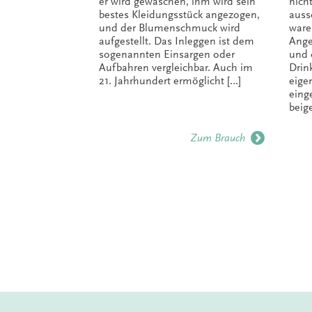
er wird gewaschen, ihm wird sein
nich
bestes Kleidungsstück angezogen,
auss
und der Blumenschmuck wird
ware
aufgestellt. Das Inleggen ist dem
Ange
sogenannten Einsargen oder
und 
Aufbahren vergleichbar. Auch im
Drin
21. Jahrhundert ermöglicht […]
eige
eing
beige
Zum Brauch