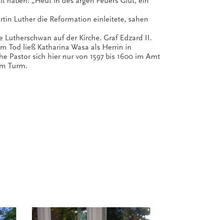
t haben: „Heut in des argen Feuers Glut, ein
rtin Luther die Reformation einleitete, sahen
 Lutherschwan auf der Kirche. Graf Edzard II.
m Tod ließ Katharina Wasa als Herrin in
e Pastor sich hier nur von 1597 bis 1600 im Amt
dem Turm.