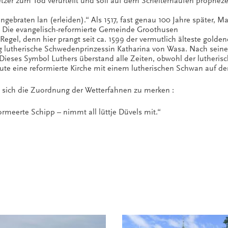
tzer zum Tod verurteilt und soll auf dem Scheiterhaufen prophezei
ebraten lan (erleiden).“ Als 1517, fast genau 100 Jahre später, Ma
. Die evangelisch-reformierte Gemeinde Groothusen
el, denn hier prangt seit ca. 1599 der vermutlich älteste goldene
eng lutherische Schwedenprinzessin Katharina von Wasa. Nach seine
eses Symbol Luthers überstand alle Zeiten, obwohl der lutherisch
heute eine reformierte Kirche mit einem lutherischen Schwan auf 
 sich die Zuordnung der Wetterfahnen zu merken :
rmeerte Schipp – nimmt all lüttje Düvels mit.“