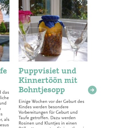
fe
Puppvisiet und
Pluu
Kinnertöön mit
Schoo
Bohntjesopp
d das
Bis 1967 wu
liche
Norddeutsch
Einige Wochen vor der Geburt des
und
nach Ostern
Kindes werden besondere
n
danach erfo
Vorbereitungen für Geburt und
us
Regelung, 
Taufe getroffen. Dazu werden
, als
den große
Rosinen und Kluntjes in einen
Jesus
durchzufüh