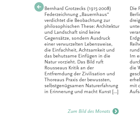
Bernhard Grotzecks (1915-2008)
Die 
Federzeichnung „Bauernhaus“
Berli
verdichtet die Beobachtung zur
drei
philosophischen These: Architektur
unte
und Landschaft sind keine
veran
Gegensätze, sondern Ausdruck
Erdg
einer verwurzelten Lebensweise,
Reih
die Einfachheit, Achtsamkeit und
rund
das behutsame Einfügen in die
Im e
Natur vorzieht. Das Bild ruft
durc
Rousseaus Kritik an der
die 
Entfremdung der Zivilisation und
gesc
Thoreaus Praxis der bewussten,
erhe
selbstgenügsamen Naturerfahrung
mit 
in Erinnerung und macht Kunst […]
Aufs
Zum Bild des Monats