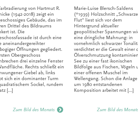
Farbradierung von Hartmut R.
Marie‑Luise Blersch‑Saldens
nicke (1942-2018) zeigt ein
(*1939) Holzschnitt „Schwarze
geschossiges Gebäude, das im
Flut“ liest sich vor dem
ren Drittel des Bildraums
Hintergrund aktueller
kert ist. Die
geopolitischer Spannungen wi
eschossfassade ist durch eine
eine dringliche Mahnung: in
e aneinandergereihter
vornehmlich schwarzer Tonalit
bogiger Öffnungen gegliedert.
verdichtet er die Gewalt einer 
rsten Obergeschoss
Ölverschmutzung kontaminier
hbrechen drei einzelne Fenster
See zu einer fast ikonischen
Wandfläche. Rechts schließt ein
Bildfolge aus Fischen, Vögeln
hwungener Giebel ab, links
einer offenen Muschel im
bt sich ein dominanter Turm
Wellengang. Schon die Anlage
quadratischem Sockel, rundem
um 1980 entstandenen
atz […]
Komposition arbeitet mit […]
Zum Bild des Monats
Zum Bild des Monat