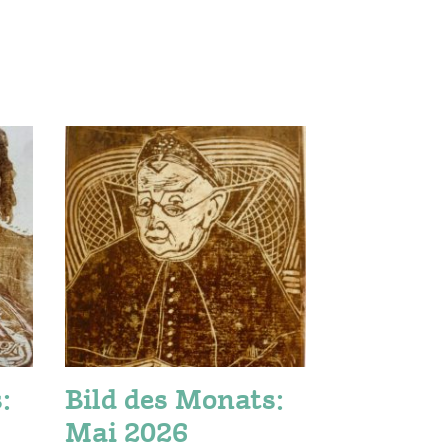
:
Bild des Monats:
Bild 
Mai 2026
April