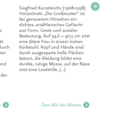
Siegfried Kunstreichs (1908-1998)
„Ich habe 
Holzschnitt „Die Großmutter“ ist
Haus: einen
bei genauerem Hinsehen ein
zwei für di
dichtes, erzählerisches Geflecht
für die Ges
e
aus Form, Geste und sozialer
Thoreau) M
Bedeutung. Auf 54,6 × 40,5 cm sitzt
1948, hat s
ät
eine ältere Frau in einem hohen
Fotografen
durch
Korbstuhl. Kopf und Hände sind
Stationen a
ten
durch ausgesparte helle Flächen
Porträtfoto
betont, die Kleidung bildet eine
freischaffe
 und
dunkle, ruhige Masse, auf der Nase
entwickelt,
sitzt eine Lesebrille, […]
Bildauffass
 der
historische
verbindet. [
s
Zum Bild des Monats