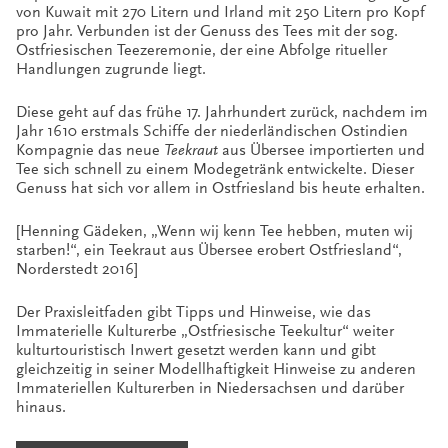
von Kuwait mit 270 Litern und Irland mit 250 Litern pro Kopf
pro Jahr. Verbunden ist der Genuss des Tees mit der sog.
Ostfriesischen Teezeremonie, der eine Abfolge ritueller
Handlungen zugrunde liegt.
Diese geht auf das frühe 17. Jahrhundert zurück, nachdem im
Jahr 1610 erstmals Schiffe der niederländischen Ostindien
Kompagnie das neue
Teekraut
aus Übersee importierten und
Tee sich schnell zu einem Modegetränk entwickelte. Dieser
Genuss hat sich vor allem in Ostfriesland bis heute erhalten.
[Henning Gädeken, „Wenn wij kenn Tee hebben, muten wij
starben!“, ein Teekraut aus Übersee erobert Ostfriesland“,
Norderstedt 2016]
Der Praxisleitfaden gibt Tipps und Hinweise, wie das
Immaterielle Kulturerbe „Ostfriesische Teekultur“ weiter
kulturtouristisch Inwert gesetzt werden kann und gibt
gleichzeitig in seiner Modellhaftigkeit Hinweise zu anderen
Immateriellen Kulturerben in Niedersachsen und darüber
hinaus.