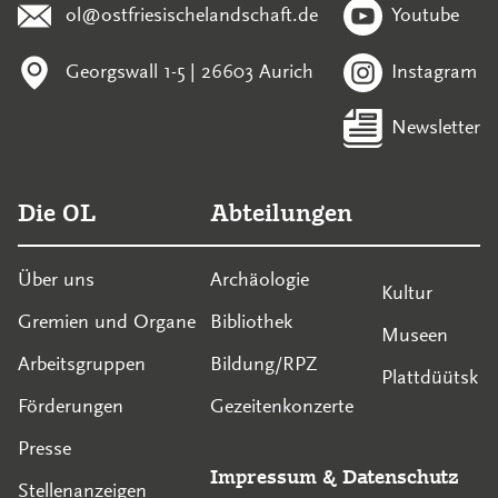
ol@ostfriesischelandschaft.de
Youtube
Georgswall 1-5 | 26603 Aurich
Instagram
Newsletter
Die OL
Abteilungen
Über uns
Archäologie
Kultur
Gremien und Organe
Bibliothek
Museen
Arbeitsgruppen
Bildung/RPZ
Plattdüütsk
Förderungen
Gezeitenkonzerte
Presse
Impressum
&
Datenschutz
Stellenanzeigen