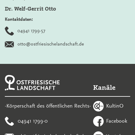
Dr. Welf-Gerrit Otto
Kontaktdaten:
04941 1799-57
otto@ostfriesischelandschaft.de
Kanäle
KultinO
-Körperschaft des öffentlichen Rechts-
04941 1799-0
Facebook