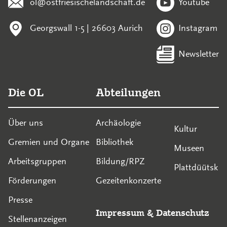
ol@ostfriesischelandschaft.de
Youtube
Georgswall 1-5 | 26603 Aurich
Instagram
Newsletter
Die OL
Abteilungen
Über uns
Archäologie
Kultur
Gremien und Organe
Bibliothek
Museen
Arbeitsgruppen
Bildung/RPZ
Plattdüütsk
Förderungen
Gezeitenkonzerte
Presse
Impressum
&
Datenschutz
Stellenanzeigen