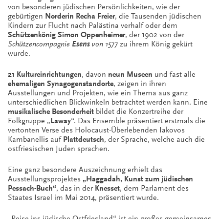
von besonderen jüdischen Persönlichkeiten, wie der
gebürtigen
Norderin
Recha Freier
, die Tausenden jüdischen
Kindern zur Flucht nach Palästina verhalf oder dem
Schützenkönig
Simon Oppenheimer
, der 1902 von der
Schützencompagnie
Esens
von 1577
zu ihrem König gekürt
wurde.
21 Kultureinrichtungen
, davon
neun Museen
und fast alle
ehemaligen
Synagogenstandorte
, zeigen in ihren
Ausstellungen und Projekten, wie ein Thema aus ganz
unterschiedlichen Blickwinkeln betrachtet werden kann. Eine
musikalische
Besonderheit
bildet die Konzertreihe der
Folkgruppe „
Laway
“. Das Ensemble präsentiert erstmals die
vertonten Verse des Holocaust-Überlebenden Iakovos
Kambanellis auf
Plattdeutsch
, der Sprache, welche auch die
ostfriesischen Juden sprachen.
Eine ganz besondere Auszeichnung erhielt das
Ausstellungsprojektes
„Haggadah, Kunst zum jüdischen
Pessach-Buch“
, das in der
Knesset
, dem Parlament des
Staates Israel im Mai 2014, präsentiert wurde.
„Reise ins jüdische Ostfriesland“ ist ein großes gemeinsames