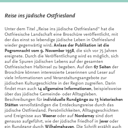
Reise ins jüdische Ostfriesland
Unter dem Titel „Reise ins jüdische Ostfriesland“ hat die
Ostfriesische Landschaft eine Broschüre veröffentlicht, mit
der das einst so lebendige jüdische Leben in Ostfriesland
wieder gegenwärtig wird
. Anlass der Publikation ist die
Pogromnacht vom 9. November 1938
, die sich vor 75 Jahren
ereignete. Durch die Veröffentlichung wird es möglich, sich
auf die Spuren jüdischen Lebens auf der gesamten
Ostfriesischen Halbinsel zu begeben. Auf den
67 Seiten
der
Broschüre können interessierte Leserinnen und Leser auf
viele Informationen und Veranstaltungsangebote zur
jüdischen Kulturgeschichte in der Region zugreifen. Darin
findet man auch
14 allgemeine Informationen
, beispielsweise
über das jüdische Gemeinde- oder Alltagsleben.
Beschreibungen für
individuelle Rundgänge zu 13 historischen
Stätten
vervollständigen die Entdeckungsreise durch das
jüdische Ostfriesland. Persönlichkeiten, Alltagsgeschichten
und Ereignisse aus
Weener
oder auf
Norderney
sind dort
genauso aufgeführt, wie der jüdische Friedhof in
Jever
oder
ein Rundgang durch
Wilhelmshaven
. Die Schrift erzählt auch