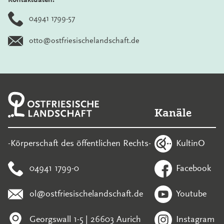
04941 1799-57
otto@ostfriesischelandschaft.de
Kanäle
KultinO
-Körperschaft des öffentlichen Rechts-
04941 1799-0
Facebook
ol@ostfriesischelandschaft.de
Youtube
Georgswall 1-5 | 26603 Aurich
Instagram