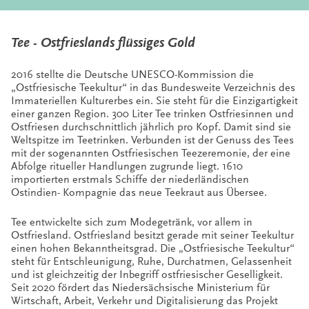
Tee - Ostfrieslands flüssiges Gold
2016 stellte die Deutsche UNESCO-Kommission die
„Ostfriesische Teekultur“ in das Bundesweite Verzeichnis des
Immateriellen Kulturerbes ein. Sie steht für die Einzigartigkeit
einer ganzen Region. 300 Liter Tee trinken Ostfriesinnen und
Ostfriesen durchschnittlich jährlich pro Kopf. Damit sind sie
Weltspitze im Teetrinken. Verbunden ist der Genuss des Tees
mit der sogenannten Ostfriesischen Teezeremonie, der eine
Abfolge ritueller Handlungen zugrunde liegt. 1610
importierten erstmals Schiffe der niederländischen
Ostindien- Kompagnie das neue Teekraut aus Übersee.
Tee entwickelte sich zum Modegetränk, vor allem in
Ostfriesland. Ostfriesland besitzt gerade mit seiner Teekultur
einen hohen Bekanntheitsgrad. Die „Ostfriesische Teekultur“
steht für Entschleunigung, Ruhe, Durchatmen, Gelassenheit
und ist gleichzeitig der Inbegriff ostfriesischer Geselligkeit.
Seit 2020 fördert das Niedersächsische Ministerium für
Wirtschaft, Arbeit, Verkehr und Digitalisierung das Projekt