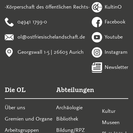
KultinO
-Körperschaft des öffentlichen Rechts-
04941 1799-0
Facebook
ol@ostfriesischelandschaft.de
Youtube
Georgswall 1-5 | 26603 Aurich
Instagram
Newsletter
Die OL
Abteilungen
Über uns
Archäologie
Kultur
Gremien und Organe
Bibliothek
Museen
Arbeitsgruppen
Bildung/RPZ