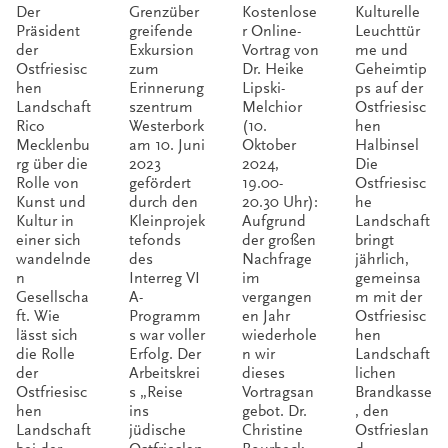
ein
:
Bourb
Kultu
Der
Grenzüber
Kostenlose
Kulturelle
besse
Gemei
eck:
rkale
Präsident
greifende
r Online-
Leuchttür
der
Exkursion
Vortrag von
me und
res
nsam
Ostfri
nder
Ostfriesisc
zum
Dr. Heike
Geheimtip
hen
Erinnerung
Lipski-
ps auf der
Morg
gegen
esin
Landschaft
szentrum
Melchior
Ostfriesisc
en
das
und
Rico
Westerbork
(10.
hen
Mecklenbu
am 10. Juni
Oktober
Halbinsel
Verge
bedeu
rg über die
2023
2024,
Die
ssen
tende
Rolle von
gefördert
19.00-
Ostfriesisc
Kunst und
durch den
20.30 Uhr):
he
evang
Kultur in
Kleinprojek
Aufgrund
Landschaft
einer sich
tefonds
der großen
bringt
elisch
wandelnde
des
Nachfrage
jährlich,
e
n
Interreg VI
im
gemeinsa
Gesellscha
A-
vergangen
m mit der
Theol
ft. Wie
Programm
en Jahr
Ostfriesisc
lässt sich
s war voller
wiederhole
hen
ogin
die Rolle
Erfolg. Der
n wir
Landschaft
der
Arbeitskrei
dieses
lichen
Ostfriesisc
s „Reise
Vortragsan
Brandkasse
hen
ins
gebot. Dr.
, den
Landschaft
jüdische
Christine
Ostfrieslan