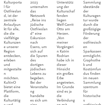
Kulturporta
2023
Unterstütz
Sammlung
al für
Muse
im
und
l für
unternahm
ung der
sbestände
Ostfrieslan
das
Kulturschaf
der
Ostfri
um
Zeich
Graph
d, ist der
Netzwerk
fenden
Kulturagen
eslan
„Aug
en
othek
zentrale
„Reise ins
liegen
tur wurde
Anlaufpun
jüdische
Welf-Gerrit
durch die
d
ust-
von
kt für alle,
Ostfrieslan
Otto am
großzügige
Gotts
Kunst
die die
d“ eine
Herzen.
Förderung
vielfältige
Exkursion
„Von
der
chalk-
und
Kulturszen
nach
meiner
ostfriesisch
e unserer
Esens, um
Vorgängeri
en
Haus“
Kultu
Region
sich auf
n Katrin
Sparkassen
r
entdecken,
die Spuren
Rodrian
ermöglicht.
erleben
des
habe ich in
Graphothe
und
dortigen
dieser
k und
mitgestalte
jüdischen
Hinsicht
Kostümfun
n
Lebens zu
ein großes
dus finden
möchten.
begeben.
Erbe
im neuen
KultinO
Bei der
angetreten.
Sammlung
bietet eine
Veranstaltu
Im Grunde
szentrum
Plattform,
ng
sind es ja
für
die
handelte
die
historische
Kulturtätig
es sich um
Verbindung
s
e und
eine
en mit
ostfriesisch