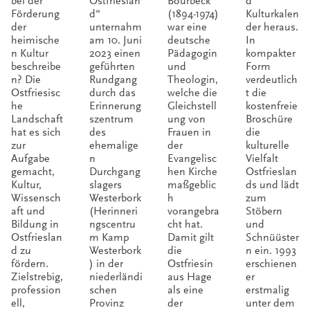
bei der
Ostfrieslan
Bourbeck
d
Förderung
d“
(1894-1974)
Kulturkalen
der
unternahm
war eine
der heraus.
heimische
am 10. Juni
deutsche
In
n Kultur
2023 einen
Pädagogin
kompakter
beschreibe
geführten
und
Form
n? Die
Rundgang
Theologin,
verdeutlich
Ostfriesisc
durch das
welche die
t die
he
Erinnerung
Gleichstell
kostenfreie
Landschaft
szentrum
ung von
Broschüre
hat es sich
des
Frauen in
die
zur
ehemalige
der
kulturelle
Aufgabe
n
Evangelisc
Vielfalt
gemacht,
Durchgang
hen Kirche
Ostfrieslan
Kultur,
slagers
maßgeblic
ds und lädt
Wissensch
Westerbork
h
zum
aft und
(Herinneri
vorangebra
Stöbern
Bildung in
ngscentru
cht hat.
und
Ostfrieslan
m Kamp
Damit gilt
Schnüüster
d zu
Westerbork
die
n ein. 1993
fördern.
) in der
Ostfriesin
erschienen
Zielstrebig,
niederländi
aus Hage
er
profession
schen
als eine
erstmalig
ell,
Provinz
der
unter dem