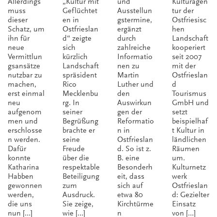
Allerdings
„Kultur mit
und
Kulturagen
muss
Geflüchtet
Ausstellun
tur der
dieser
en in
gstermine,
Ostfriesisc
Schatz, um
Ostfrieslan
ergänzt
hen
ihn für
d“ zeigte
durch
Landschaft
neue
sich
zahlreiche
kooperiert
Vermittlun
kürzlich
Informatio
seit 2007
gsansätze
Landschaft
nen zu
mit der
nutzbar zu
spräsident
Martin
Ostfrieslan
machen,
Rico
Luther und
d
erst einmal
Mecklenbu
den
Tourismus
neu
rg. In
Auswirkun
GmbH und
aufgenom
seiner
gen der
setzt
men und
Begrüßung
Reformatio
beispielhaf
erschlosse
brachte er
n in
t Kultur in
n werden.
seine
Ostfrieslan
ländlichen
Dafür
Freude
d. So ist z.
Räumen
konnte
über die
B. eine
um.
Katharina
respektable
Besonderh
Kulturnetz
Habben
Beteiligung
eit, dass
werk
gewonnen
zum
sich auf
Ostfrieslan
werden,
Ausdruck.
etwa 80
d: Gezielter
die uns
Sie zeige,
Kirchtürme
Einsatz
nun […]
wie […]
n
von […]