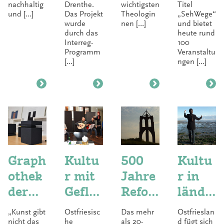
nachhaltig
Drenthe.
wichtigsten
Titel
und […]
Das Projekt
Theologin
„SehWege“
wurde
nen […]
und bietet
durch das
heute rund
Interreg-
100
Programm
Veranstaltu
[…]
ngen […]
Graph
Kultu
500
Kultu
othek
r mit
Jahre
r in
der
Geflü
Refor
ländli
Ostfri
chtete
matio
chen
„Kunst gibt
Ostfriesisc
Das mehr
Ostfrieslan
esisch
n in
n in
Räum
nicht das
he
als 20-
d fügt sich