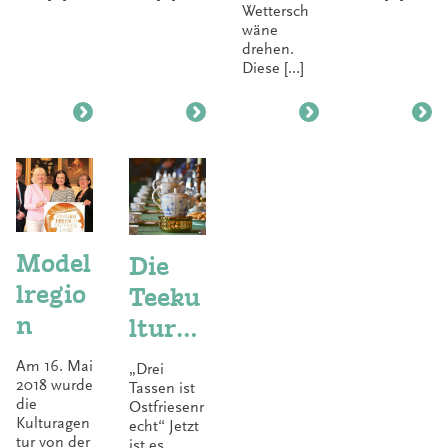
Wettersch
wäne
drehen.
Diese […]
Model
Die
lregio
Teeku
n
ltur
in
Am 16. Mai
„Drei
Ostfri
2018 wurde
Tassen ist
die
Ostfriesenr
eslan
Kulturagen
echt“ Jetzt
tur von der
ist es