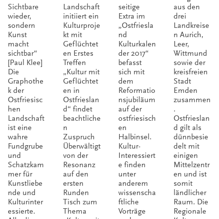
Sichtbare
Landschaft
seitige
aus den
en
Ostfri
Ostfri
en
wieder,
initiiert ein
Extra im
drei
sondern
Kulturproje
„Ostfriesla
Landkreise
Lands
eslan
eslan
Kunst
kt mit
nd
n Aurich,
chaft
d
d
macht
Geflüchtet
Kulturkalen
Leer,
sichtbar“
en Erstes
der 2017“
Wittmund
[Paul Klee]
Treffen
befasst
sowie der
Die
„Kultur mit
sich mit
kreisfreien
Graphothe
Geflüchtet
dem
Stadt
k der
en in
Reformatio
Emden
Ostfriesisc
Ostfrieslan
nsjubiläum
zusammen
hen
d“ findet
auf der
.
Landschaft
beachtliche
ostfriesisch
Ostfrieslan
ist eine
n
en
d gilt als
wahre
Zuspruch
Halbinsel.
dünnbesie
Fundgrube
Überwältigt
Kultur-
delt mit
und
von der
Interessiert
einigen
Schatzkam
Resonanz
e finden
Mittelzentr
mer für
auf den
unter
en und ist
Kunstliebe
ersten
anderem
somit
nde und
Runden
wissenscha
ländlicher
Kulturinter
Tisch zum
ftliche
Raum. Die
essierte.
Thema
Vorträge
Regionale