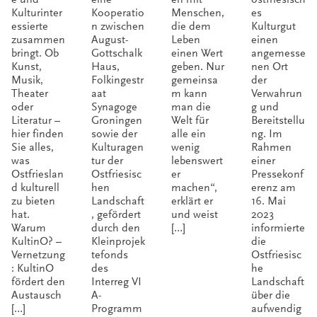
Kulturinter
Kooperatio
Menschen,
es
essierte
n zwischen
die dem
Kulturgut
zusammen
August-
Leben
einen
bringt. Ob
Gottschalk
einen Wert
angemesse
Kunst,
Haus,
geben. Nur
nen Ort
Musik,
Folkingestr
gemeinsa
der
Theater
aat
m kann
Verwahrun
oder
Synagoge
man die
g und
Literatur –
Groningen
Welt für
Bereitstellu
hier finden
sowie der
alle ein
ng. Im
Sie alles,
Kulturagen
wenig
Rahmen
was
tur der
lebenswert
einer
Ostfrieslan
Ostfriesisc
er
Pressekonf
d kulturell
hen
machen“,
erenz am
zu bieten
Landschaft
erklärt er
16. Mai
hat.
, gefördert
und weist
2023
Warum
durch den
[…]
informierte
KultinO? –
Kleinprojek
die
Vernetzung
tefonds
Ostfriesisc
: KultinO
des
he
fördert den
Interreg VI
Landschaft
Austausch
A-
über die
[…]
Programm
aufwendig