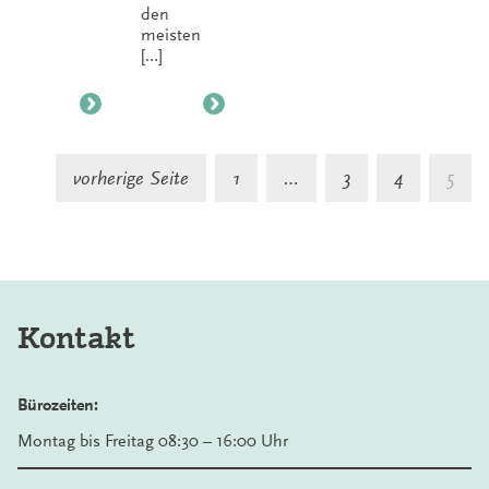
den
meisten
[…]
S
vorherige Seite
1
…
3
4
5
d
B
Kontakt
Bürozeiten:
Montag bis Freitag 08:30 – 16:00 Uhr