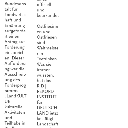
d
Bundesans
offiziell
talt für
und
Landwirtsc
beurkundet
haft und
.
Ernährung
Ostfriesinn
aufgeforde
en und
rt einen
Ostfriesen
Antrag auf
sind
Förderung
Weltmeiste
einzureich
r im
en. Dieser
Teetrinken.
Aufforderu
Was sie
ng war die
immer
Ausschreib
wussten,
ung des
hat das
Förderprog
RID |
ramms
REKORD-
„LandKULT
INSTITUT
UR –
für
kulturelle
DEUTSCH
Aktivitäten
LAND jetzt
und
bestätigt.
Teilhabe in
Landschaft