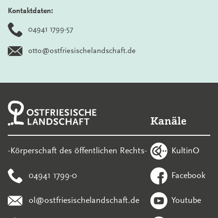
Kontaktdaten:
04941 1799-57
otto@ostfriesischelandschaft.de
Kanäle
KultinO
-Körperschaft des öffentlichen Rechts-
04941 1799-0
Facebook
ol@ostfriesischelandschaft.de
Youtube