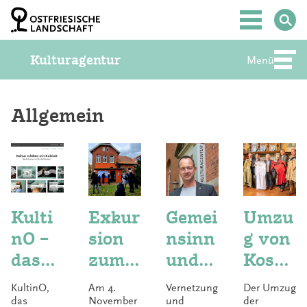
Z
u
Hauptmenü
m
I
Kulturagentur
n
Menü
Abte
h
a
l
t
Allgemein
S
p
r
i
n
g
e
Kulti
Exkur
Gemei
Umzu
n
nO –
sion
nsinn
g von
das
zum
und
Kostü
Kultu
jüdisc
Verne
mfun
KultinO,
Am 4.
Vernetzung
Der Umzug
rport
hen
tzung
dus
das
November
und
der