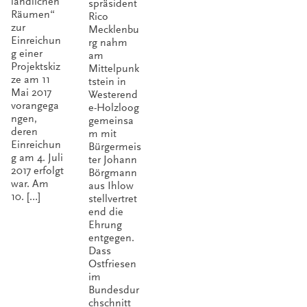
ländlichen
spräsident
Räumen“
Rico
zur
Mecklenbu
Einreichun
rg nahm
g einer
am
Projektskiz
Mittelpunk
ze am 11
tstein in
Mai 2017
Westerend
vorangega
e-Holzloog
ngen,
gemeinsa
deren
m mit
Einreichun
Bürgermeis
g am 4. Juli
ter Johann
2017 erfolgt
Börgmann
war. Am
aus Ihlow
10. […]
stellvertret
end die
Ehrung
entgegen.
Dass
Ostfriesen
im
Bundesdur
chschnitt