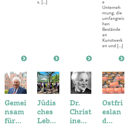
s. […]
e
Unterneh
mung, die
umfangreic
hen
Bestände
an
Kunstwerk
en und […]
Gemei
Jüdis
Dr.
Ostfri
nsam
ches
Christ
eslan
für
Leben
ine
d