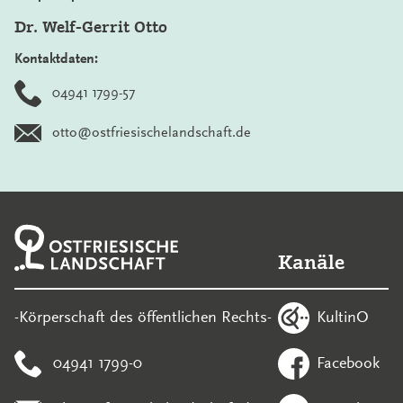
Dr. Welf-Gerrit Otto
Kontaktdaten:
04941 1799-57
otto@ostfriesischelandschaft.de
Kanäle
KultinO
-Körperschaft des öffentlichen Rechts-
04941 1799-0
Facebook