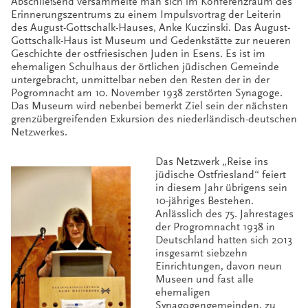
Abschließend versammelte man sich im Konferenzraum des
Erinnerungszentrums zu einem Impulsvortrag der Leiterin
des August-Gottschalk-Hauses, Anke Kuczinski. Das August-
Gottschalk-Haus ist Museum und Gedenkstätte zur neueren
Geschichte der ostfriesischen Juden in Esens. Es ist im
ehemaligen Schulhaus der örtlichen jüdischen Gemeinde
untergebracht, unmittelbar neben den Resten der in der
Pogromnacht am 10. November 1938 zerstörten Synagoge.
Das Museum wird nebenbei bemerkt Ziel sein der nächsten
grenzübergreifenden Exkursion des niederländisch-deutschen
Netzwerkes.
Das Netzwerk „Reise ins
jüdische Ostfriesland“ feiert
in diesem Jahr übrigens sein
10-jähriges Bestehen.
Anlässlich des 75. Jahrestages
der Progromnacht 1938 in
Deutschland hatten sich 2013
insgesamt siebzehn
Einrichtungen, davon neun
Museen und fast alle
ehemaligen
Synagogengemeinden, zu