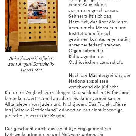
einem Arbeitskreis
zusammengeschlossen.
Seither trifft sich das
Netzwerk, das über die Jahre
immer mehr Menschen und
Institutionen für sich
gewinnen konnte, regelmäßig
unter der federführenden
Organisation der
Kulturagentur der
Anke Kuczinski referiert
Ostfriesischen Landschaft.
zum August-Gottschalk-
Haus Esens
Nach der Machtergreifung der
Nationalsozialisten
verschwand die jüdische
Kultur im Vergleich zum übrigen Deutschland in Ostfriesland
bemerkenswert schnell aus dem bis dahin gemeinsamen
Alltagsleben von Juden und Nichtjuden. Das Projekt „Reise
ins jüdische Ostfriesland“ erinnert an das einst lebendige
jüdische Leben in der Region.
Das geschieht durch das vielfältige Engagement der
Netzwerkpartnerinnen und Netzwerkpartner. Die