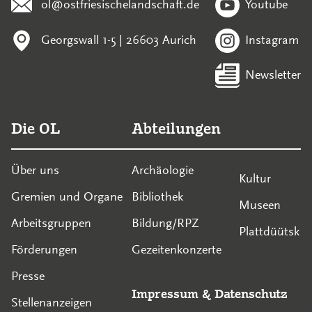
ol@ostfriesischelandschaft.de
Youtube
Georgswall 1-5 | 26603 Aurich
Instagram
Newsletter
Die OL
Abteilungen
Über uns
Archäologie
Kultur
Gremien und Organe
Bibliothek
Museen
Arbeitsgruppen
Bildung/RPZ
Plattdüütsk
Förderungen
Gezeitenkonzerte
Presse
Impressum
&
Datenschutz
Stellenanzeigen