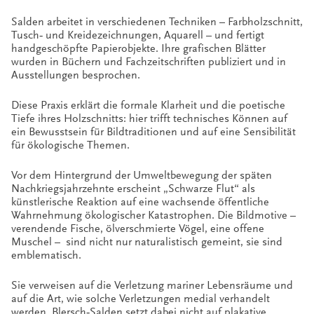
Salden arbeitet in verschiedenen Techniken – Farbholzschnitt,
Tusch‑ und Kreidezeichnungen, Aquarell – und fertigt
handgeschöpfte Papierobjekte. Ihre grafischen Blätter
wurden in Büchern und Fachzeitschriften publiziert und in
Ausstellungen besprochen.
Diese Praxis erklärt die formale Klarheit und die poetische
Tiefe ihres Holzschnitts: hier trifft technisches Können auf
ein Bewusstsein für Bildtraditionen und auf eine Sensibilität
für ökologische Themen.
Vor dem Hintergrund der Umweltbewegung der späten
Nachkriegsjahrzehnte erscheint „Schwarze Flut“ als
künstlerische Reaktion auf eine wachsende öffentliche
Wahrnehmung ökologischer Katastrophen. Die Bildmotive –
verendende Fische, ölverschmierte Vögel, eine offene
Muschel – sind nicht nur naturalistisch gemeint, sie sind
emblematisch.
Sie verweisen auf die Verletzung mariner Lebensräume und
auf die Art, wie solche Verletzungen medial verhandelt
werden. Blersch‑Salden setzt dabei nicht auf plakative