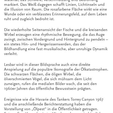
markiert. Das Weiß dagegen schafft Linien, Lichtinseln und
die Illusion von Raum. Die rosafarbene Fläche wirkt wie eine
Wunde oder ein verblasstes Erinnerungsfeld, auf dem Leben
ruht und zugleich bedroht ist.
Die wiederholte Seitenansicht der Fische und die kreisenden
Wirbel erzeugen eine rhythmische Bewegung, die das Auge
zwingt, zwischen Vordergrund und Hintergrund zu pendeln –
ein stetes Hin‑ und Hergerissenwerden, das der
Bildhandlung eine fast musikalische, aber unruhige Dynamik
verleiht.
Lesbar wird in dieser Bildsprache auch eine direkte
Anspielung auf die populäre Ikonografie der Ölkatastrophen.
Die schwarzen Flächen, die öligen Wirbel, die
ölverschmierten Vögel, die sich mühsam dem Licht
zuneigen, rufen die medialen Bilder wach, die seit den
1960er Jahren das öffentliche Bewusstsein prägten.
Ereignisse wie die Havarie des Tankers Torrey Canyon 1967
und die anschließende Berichterstattung haben die
Vorstellung von „Ölpest“ in die Öffentlichkeit getragen.