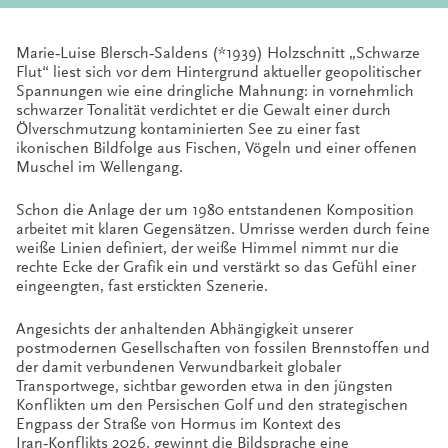
Marie‑Luise Blersch‑Saldens (*1939) Holzschnitt „Schwarze
Flut“ liest sich vor dem Hintergrund aktueller geopolitischer
Spannungen wie eine dringliche Mahnung: in vornehmlich
schwarzer Tonalität verdichtet er die Gewalt einer durch
Ölverschmutzung kontaminierten See zu einer fast
ikonischen Bildfolge aus Fischen, Vögeln und einer offenen
Muschel im Wellengang.
Schon die Anlage der um 1980 entstandenen Komposition
arbeitet mit klaren Gegensätzen. Umrisse werden durch feine
weiße Linien definiert, der weiße Himmel nimmt nur die
rechte Ecke der Grafik ein und verstärkt so das Gefühl einer
eingeengten, fast erstickten Szenerie.
Angesichts der anhaltenden Abhängigkeit unserer
postmodernen Gesellschaften von fossilen Brennstoffen und
der damit verbundenen Verwundbarkeit globaler
Transportwege, sichtbar geworden etwa in den jüngsten
Konflikten um den Persischen Golf und den strategischen
Engpass der Straße von Hormus im Kontext des
Iran‑Konflikts 2026, gewinnt die Bildsprache eine