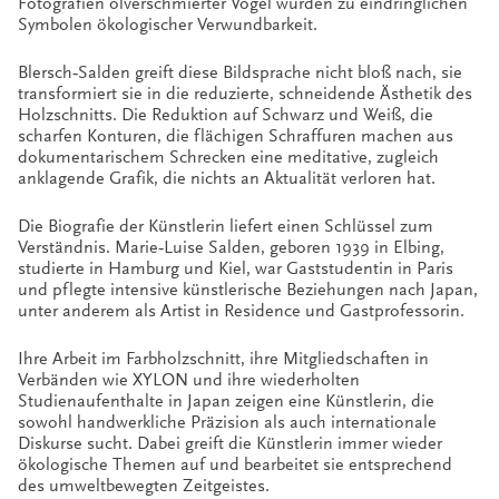
Fotografien ölverschmierter Vögel wurden zu eindringlichen
Symbolen ökologischer Verwundbarkeit.
Blersch‑Salden greift diese Bildsprache nicht bloß nach, sie
transformiert sie in die reduzierte, schneidende Ästhetik des
Holzschnitts. Die Reduktion auf Schwarz und Weiß, die
scharfen Konturen, die flächigen Schraffuren machen aus
dokumentarischem Schrecken eine meditative, zugleich
anklagende Grafik, die nichts an Aktualität verloren hat.
Die Biografie der Künstlerin liefert einen Schlüssel zum
Verständnis. Marie‑Luise Salden, geboren 1939 in Elbing,
studierte in Hamburg und Kiel, war Gaststudentin in Paris
und pflegte intensive künstlerische Beziehungen nach Japan,
unter anderem als Artist in Residence und Gastprofessorin.
Ihre Arbeit im Farbholzschnitt, ihre Mitgliedschaften in
Verbänden wie XYLON und ihre wiederholten
Studienaufenthalte in Japan zeigen eine Künstlerin, die
sowohl handwerkliche Präzision als auch internationale
Diskurse sucht. Dabei greift die Künstlerin immer wieder
ökologische Themen auf und bearbeitet sie entsprechend
des umweltbewegten Zeitgeistes.