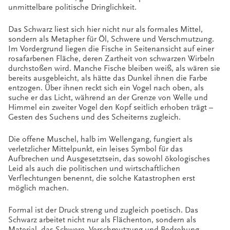
unmittelbare politische Dringlichkeit.
Das Schwarz liest sich hier nicht nur als formales Mittel,
sondern als Metapher für Öl, Schwere und Verschmutzung.
Im Vordergrund liegen die Fische in Seitenansicht auf einer
rosafarbenen Fläche, deren Zartheit von schwarzen Wirbeln
durchstoßen wird. Manche Fische bleiben weiß, als wären sie
bereits ausgebleicht, als hätte das Dunkel ihnen die Farbe
entzogen. Über ihnen reckt sich ein Vogel nach oben, als
suche er das Licht, während an der Grenze von Welle und
Himmel ein zweiter Vogel den Kopf seitlich erhoben trägt –
Gesten des Suchens und des Scheiterns zugleich.
Die offene Muschel, halb im Wellengang, fungiert als
verletzlicher Mittelpunkt, ein leises Symbol für das
Aufbrechen und Ausgesetztsein, das sowohl ökologisches
Leid als auch die politischen und wirtschaftlichen
Verflechtungen benennt, die solche Katastrophen erst
möglich machen.
Formal ist der Druck streng und zugleich poetisch. Das
Schwarz arbeitet nicht nur als Flächenton, sondern als
Material, das Schwere, Verschmutzung und Bedrohung