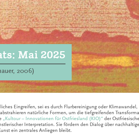
ats: Mai 2025
thauer, 2006)
ches Eingreifen, sei es durch Flurbereinigung oder Klimawandel, 
r abstrahieren natürliche Formen, um die tiefgreifenden Transform
ie
„Kultour – Innovationen für Ostfriesland (KIO)“
der Ostfriesisch
stlerischer Interpretation. Sie fördern den Dialog über nachhalt
unst ein zentrales Anliegen bleibt.