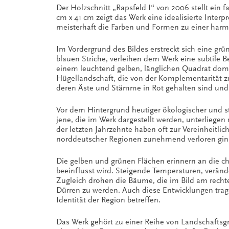
Der Holzschnitt „Rapsfeld I“ von 2006 stellt ein 
cm x 41 cm zeigt das Werk eine idealisierte Interp
meisterhaft die Farben und Formen zu einer har
Im Vordergrund des Bildes erstreckt sich eine grün
blauen Striche, verleihen dem Werk eine subtile 
einem leuchtend gelben, länglichen Quadrat domin
Hügellandschaft, die von der Komplementarität zu
deren Äste und Stämme in Rot gehalten sind und
Vor dem Hintergrund heutiger ökologischer und s
jene, die im Werk dargestellt werden, unterlieg
der letzten Jahrzehnte haben oft zur Vereinheitl
norddeutscher Regionen zunehmend verloren gin
Die gelben und grünen Flächen erinnern an die 
beeinflusst wird. Steigende Temperaturen, verän
Zugleich drohen die Bäume, die im Bild am recht
Dürren zu werden. Auch diese Entwicklungen trag
Identität der Region betreffen.
Das Werk gehört zu einer Reihe von Landschaftsgra