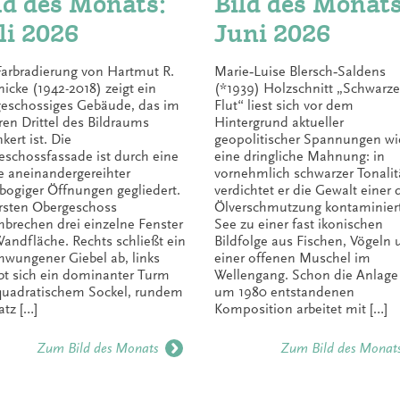
ld des Monats:
Bild des Monats
li 2026
Juni 2026
Farbradierung von Hartmut R.
Marie‑Luise Blersch‑Saldens
nicke (1942-2018) zeigt ein
(*1939) Holzschnitt „Schwarze
geschossiges Gebäude, das im
Flut“ liest sich vor dem
ren Drittel des Bildraums
Hintergrund aktueller
kert ist. Die
geopolitischer Spannungen wi
eschossfassade ist durch eine
eine dringliche Mahnung: in
e aneinandergereihter
vornehmlich schwarzer Tonalit
bogiger Öffnungen gegliedert.
verdichtet er die Gewalt einer 
rsten Obergeschoss
Ölverschmutzung kontaminier
hbrechen drei einzelne Fenster
See zu einer fast ikonischen
Wandfläche. Rechts schließt ein
Bildfolge aus Fischen, Vögeln
hwungener Giebel ab, links
einer offenen Muschel im
bt sich ein dominanter Turm
Wellengang. Schon die Anlage
quadratischem Sockel, rundem
um 1980 entstandenen
atz […]
Komposition arbeitet mit […]
Zum Bild des Monats
Zum Bild des Monat