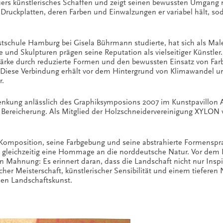
auers künstlerisches Schaffen und zeigt seinen bewussten Umgang 
Druckplatten, deren Farben und Einwalzungen er variabel hält, sod
nstschule Hamburg bei Gisela Bührmann studierte, hat sich als Mal
nd Skulpturen prägen seine Reputation als vielseitiger Künstler. 
ärke durch reduzierte Formen und den bewussten Einsatz von Farbe.
Diese Verbindung erhält vor dem Hintergrund von Klimawandel u
r.
enkung anlässlich des Graphiksymposions 2007 im Kunstpavillon 
 Bereicherung. Als Mitglied der Holzschneidervereinigung XYLON ve
e Komposition, seine Farbgebung und seine abstrahierte Formensprach
 gleichzeitig eine Hommage an die norddeutsche Natur. Vor dem H
en Mahnung: Es erinnert daran, dass die Landschaft nicht nur Ins
cher Meisterschaft, künstlerischer Sensibilität und einem tiefere
en Landschaftskunst.