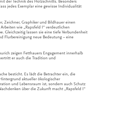
mit der Technik des Holzschnitts. Besonders
ass jedes Exemplar eine gewisse Individualität
er, Zeichner, Graphiker und Bildhauer einen
Arbeiten wie „Rapsfeld I“ verdeutlichen
 Gleichzeitig lassen sie eine tiefe Verbundenheit
nd Flurbereinigung neue Bedeutung – eine
Aurich zeigen Fetthauers Engagement innerhalb
rtritt er auch die Tradition und
e besticht. Es lädt die Betrachter ein, die
intergrund aktueller ökologischer
piration und Lebensraum ist, sondern auch Schutz
n Nachdenken über die Zukunft macht „Rapsfeld I“