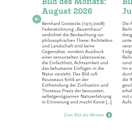
Bild des Monats:
Bi
August 2026
Ju
Bernhard Grotzecks (1915-2008)
Die 
Federzeichnung „Bauernhaus“
Berli
verdichtet die Beobachtung zur
drei
philosophischen These: Architektur
unte
und Landschaft sind keine
veran
Gegensätze, sondern Ausdruck
Erdg
einer verwurzelten Lebensweise,
Reih
die Einfachheit, Achtsamkeit und
rund
das behutsame Einfügen in die
Im e
Natur vorzieht. Das Bild ruft
durc
Rousseaus Kritik an der
die 
Entfremdung der Zivilisation und
gesc
Thoreaus Praxis der bewussten,
erhe
selbstgenügsamen Naturerfahrung
mit 
in Erinnerung und macht Kunst […]
Aufs
Zum Bild des Monats