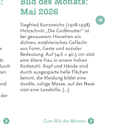
:
Bild des Monats:
Bild 
Mai 2026
April
Siegfried Kunstreichs (1908-1998)
„Ich habe 
Holzschnitt „Die Großmutter“ ist
Haus: einen
bei genauerem Hinsehen ein
zwei für di
dichtes, erzählerisches Geflecht
für die Ges
e
aus Form, Geste und sozialer
Thoreau) M
Bedeutung. Auf 54,6 × 40,5 cm sitzt
1948, hat s
ät
eine ältere Frau in einem hohen
Fotografen
durch
Korbstuhl. Kopf und Hände sind
Stationen a
ten
durch ausgesparte helle Flächen
Porträtfoto
betont, die Kleidung bildet eine
freischaffe
 und
dunkle, ruhige Masse, auf der Nase
entwickelt,
sitzt eine Lesebrille, […]
Bildauffass
 der
historische
verbindet. [
s
Zum Bild des Monats