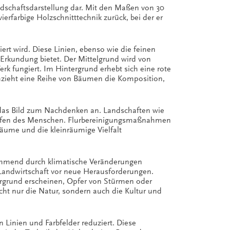
andschaftsdarstellung dar. Mit den Maßen von 30
ierfarbige Holzschnitttechnik zurück, bei der er
iert wird. Diese Linien, ebenso wie die feinen
Erkundung bietet. Der Mittelgrund wird von
rk fungiert. Im Hintergrund erhebt sich eine rote
chzieht eine Reihe von Bäumen die Komposition,
 das Bild zum Nachdenken an. Landschaften wie
ngriffen des Menschen. Flurbereinigungsmaßnahmen
räume und die kleinräumige Vielfalt
nehmend durch klimatische Veränderungen
 Landwirtschaft vor neue Herausforderungen.
ergrund erscheinen, Opfer von Stürmen oder
ht nur die Natur, sondern auch die Kultur und
 Linien und Farbfelder reduziert. Diese