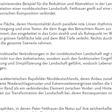
faszinierendes Beispiel für die Reduktion und Abstraktion in der L
retation einer norddeutschen Landschaft. Fetthauer greift auf eine v
monischen Komposition verbindet.
e Fläche, deren Horizontalität durch parallele rote Linien rhythmis
Bewegung und eine Textur, die dem Auge des Betrachters Raum zur 
iert, das eingebettet in das Grün strahlt und als Ruhepunkt im We
r grünen Farbfläche lebt und dem Bild Tiefe verleiht. Rechts dur
 die gesamte Szenerie rahmen.
truktureller Veränderungen in der norddeutschen Landschaft regt
en nicht nur den ästhetischen, sondern auch den funktionalen Ei
ichung und Simplifizierung der Landschaft geführt, wodurch Lebens
gen.
charakteristischen Rapsfelder Norddeutschlands, deren Anbau zu
derte Niederschlagsmuster und Extremwetterereignisse stellen die
en Rand als ein verbindendes Element zwischen Vorder- und Hint
en zur Transformation der Landschaft bei, deren Konsequenzen nic
phiken, in denen Peter Fetthauer die Natur auf ihre zeichenhaften