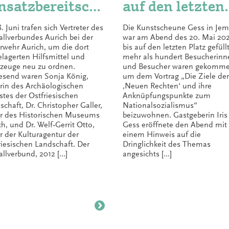
nsatzbereitscha
auf den letzten
 gesichert
Platz
 Juni trafen sich Vertreter des
Die Kunstscheune Gess in J
allverbundes Aurich bei der
war am Abend des 20. Mai 20
rwehr Aurich, um die dort
bis auf den letzten Platz gefüllt
elagerten Hilfsmittel und
mehr als hundert Besucherinn
zeuge neu zu ordnen.
und Besucher waren gekomme
send waren Sonja König,
um dem Vortrag „Die Ziele der
erin des Archäologischen
‚Neuen Rechten‘ und ihre
stes der Ostfriesischen
Anknüpfungspunkte zum
schaft, Dr. Christopher Galler,
Nationalsozialismus“
er des Historischen Museums
beizuwohnen. Gastgeberin Iris
ch, und Dr. Welf‑Gerrit Otto,
Gess eröffnete den Abend mit
er der Kulturagentur der
einem Hinweis auf die
riesischen Landschaft. Der
Dringlichkeit des Themas
allverbund, 2012 […]
angesichts […]