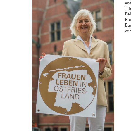
en
Tit
Bei
Bu
Eu
vo