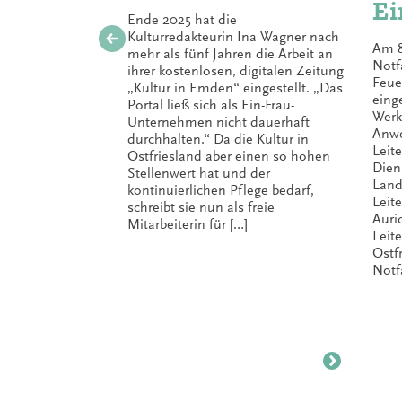
Ei
Ende 2025 hat die
ft
Kulturredakteurin Ina Wagner nach
Am 8.
mehr als fünf Jahren die Arbeit an
Notf
ihrer kostenlosen, digitalen Zeitung
Feue
„Kultur in Emden“ eingestellt. „Das
eing
Portal ließ sich als Ein-Frau-
Werk
Unternehmen nicht dauerhaft
Anwe
durchhalten.“ Da die Kultur in
Leit
Ostfriesland aber einen so hohen
Dien
Stellenwert hat und der
Land
kontinuierlichen Pflege bedarf,
Leit
schreibt sie nun als freie
Auri
Mitarbeiterin für […]
Leit
Ostf
Notf