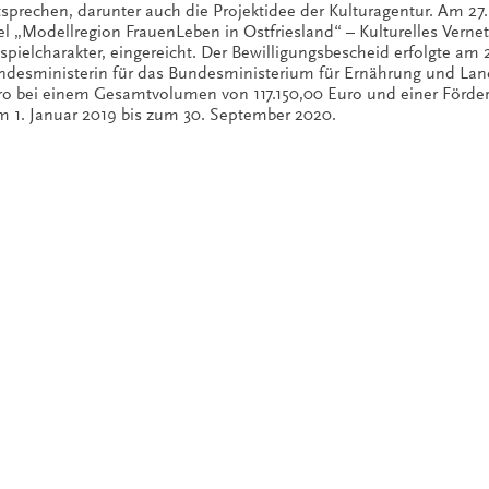
tsprechen, darunter auch die Projektidee der Kulturagentur. Am 2
el „Modellregion FrauenLeben in Ostfriesland“ – Kulturelles Vern
spielcharakter, eingereicht. Der Bewilligungsbescheid erfolgte am 
ndesministerin für das Bundesministerium für Ernährung und Land
ro bei einem Gesamtvolumen von 117.150,00 Euro und einer Förderq
m 1. Januar 2019 bis zum 30. September 2020.