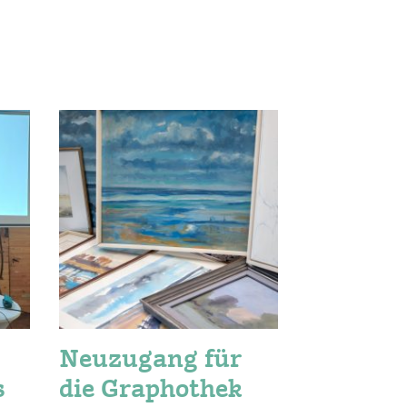
Neuzugang für
Verga
s
die Graphothek
trifft