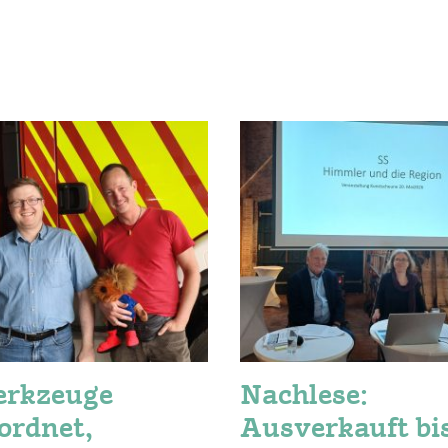
rkzeuge
Nachlese:
ordnet,
Ausverkauft bi