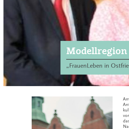
Modellregion
„FrauenLeben in Ostfri
Am
An
kul
vor
das
Na