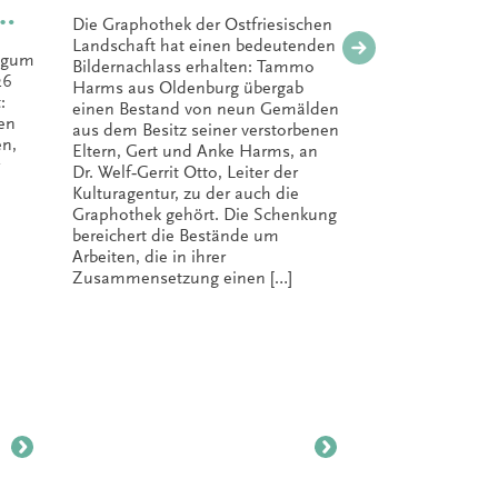
Stadt
Die Graphothek der Ostfriesischen
Auric
Landschaft hat einen bedeutenden
emgum
Die Graphot
Bildernachlass erhalten: Tammo
neue
26
Landschaft 
Harms aus Oldenburg übergab
:
kostbares B
einen Bestand von neun Gemälden
Graph
en
an die Stad
aus dem Besitz seiner verstorbenen
n,
übergeben –
Eltern, Gert und Anke Harms, an
abe i
Welf‑Gerrit
Dr. Welf‑Gerrit Otto, Leiter der
entgegenge
KIO‑K
Kulturagentur, zu der auch die
Ulferts, Fac
Graphothek gehört. Die Schenkung
Stadt Auric
bereichert die Bestände um
Hohnholt, L
Arbeiten, die in ihrer
Stadtbiblio
Zusammensetzung einen […]
die seit ru
bestehende
wechselnde
bereichern 