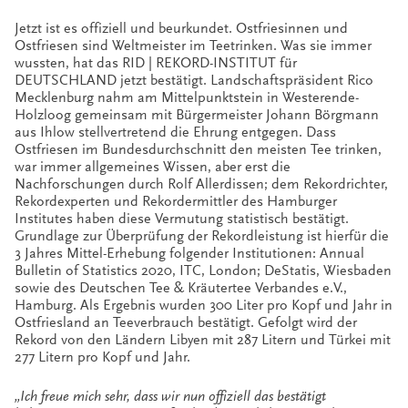
Jetzt ist es offiziell und beurkundet. Ostfriesinnen und
Ostfriesen sind Weltmeister im Teetrinken. Was sie immer
wussten, hat das RID | REKORD-INSTITUT für
DEUTSCHLAND jetzt bestätigt. Landschaftspräsident Rico
Mecklenburg nahm am Mittelpunktstein in Westerende-
Holzloog gemeinsam mit Bürgermeister Johann Börgmann
aus Ihlow stellvertretend die Ehrung entgegen. Dass
Ostfriesen im Bundesdurchschnitt den meisten Tee trinken,
war immer allgemeines Wissen, aber erst die
Nachforschungen durch Rolf Allerdissen; dem Rekordrichter,
Rekordexperten und Rekordermittler des Hamburger
Institutes haben diese Vermutung statistisch bestätigt.
Grundlage zur Überprüfung der Rekordleistung ist hierfür die
3 Jahres Mittel-Erhebung folgender Institutionen: Annual
Bulletin of Statistics 2020, ITC, London; DeStatis, Wiesbaden
sowie des Deutschen Tee & Kräutertee Verbandes e.V.,
Hamburg. Als Ergebnis wurden 300 Liter pro Kopf und Jahr in
Ostfriesland an Teeverbrauch bestätigt. Gefolgt wird der
Rekord von den Ländern Libyen mit 287 Litern und Türkei mit
277 Litern pro Kopf und Jahr.
„Ich freue mich sehr, dass wir nun offiziell das bestätigt