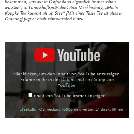
bekommen, was wir in Ostfriesland eigentlich immer schon
wussten“, so Landschaftspräsident Rico Mecklenburg. „Mit ’n
Koppke Tee kummt all up Stee“ [Mit einer Tasse Tee ist alles in
Ordnung] fügt er noch schmunzelnd hinzu.
„Teekultur
Ostfriesland
1080p
new
vertont
2“
von
YouTube
Hier klicken, um den Inhalt von YouTube anzuzeigen.
anzeigen
Erfahre mehr in der
Datenschutzerklärung von
YouTube
.
Inhalt von YouTube immer anzeigen
„Teekultur Ostfriesland 1080p new vertont 2“ direkt öffnen