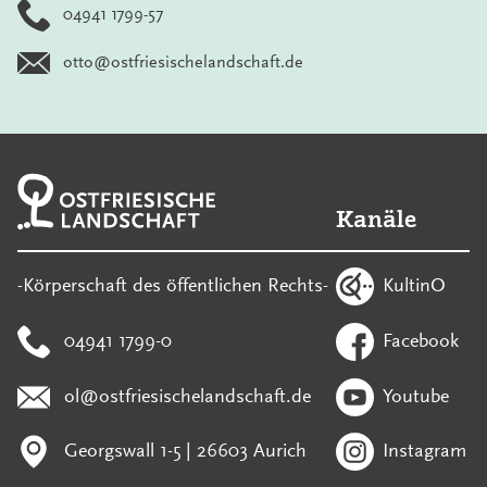
04941 1799-57
otto@ostfriesischelandschaft.de
Kanäle
KultinO
-Körperschaft des öffentlichen Rechts-
04941 1799-0
Facebook
ol@ostfriesischelandschaft.de
Youtube
Georgswall 1-5 | 26603 Aurich
Instagram