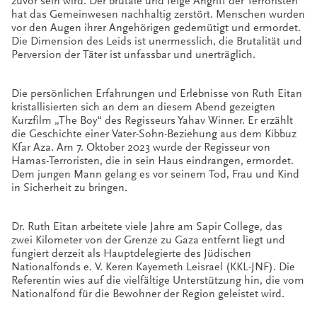
zuvor sein wird. Der brutale und feige Angriff der Terroristen
hat das Gemeinwesen nachhaltig zerstört. Menschen wurden
vor den Augen ihrer Angehörigen gedemütigt und ermordet.
Die Dimension des Leids ist unermesslich, die Brutalität und
Perversion der Täter ist unfassbar und unerträglich.
Die persönlichen Erfahrungen und Erlebnisse von Ruth Eitan
kristallisierten sich an dem an diesem Abend gezeigten
Kurzfilm „The Boy“ des Regisseurs Yahav Winner. Er erzählt
die Geschichte einer Vater-Sohn-Beziehung aus dem Kibbuz
Kfar Aza. Am 7. Oktober 2023 wurde der Regisseur von
Hamas-Terroristen, die in sein Haus eindrangen, ermordet.
Dem jungen Mann gelang es vor seinem Tod, Frau und Kind
in Sicherheit zu bringen.
Dr. Ruth Eitan arbeitete viele Jahre am Sapir College, das
zwei Kilometer von der Grenze zu Gaza entfernt liegt und
fungiert derzeit als Hauptdelegierte des Jüdischen
Nationalfonds e. V. Keren Kayemeth Leisrael (KKL-JNF). Die
Referentin wies auf die vielfältige Unterstützung hin, die vom
Nationalfond für die Bewohner der Region geleistet wird.