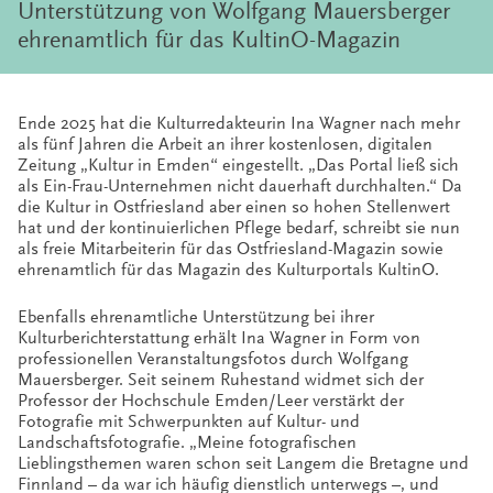
Unterstützung von Wolfgang Mauersberger
ehrenamtlich für das KultinO-Magazin
Ende 2025 hat die Kulturredakteurin Ina Wagner nach mehr
als fünf Jahren die Arbeit an ihrer kostenlosen, digitalen
Zeitung „Kultur in Emden“ eingestellt. „Das Portal ließ sich
als Ein-Frau-Unternehmen nicht dauerhaft durchhalten.“ Da
die Kultur in Ostfriesland aber einen so hohen Stellenwert
hat und der kontinuierlichen Pflege bedarf, schreibt sie nun
als freie Mitarbeiterin für das Ostfriesland-Magazin sowie
ehrenamtlich für das Magazin des Kulturportals KultinO.
Ebenfalls ehrenamtliche Unterstützung bei ihrer
Kulturberichterstattung erhält Ina Wagner in Form von
professionellen Veranstaltungsfotos durch Wolfgang
Mauersberger. Seit seinem Ruhestand widmet sich der
Professor der Hochschule Emden/Leer verstärkt der
Fotografie mit Schwerpunkten auf Kultur- und
Landschaftsfotografie. „Meine fotografischen
Lieblingsthemen waren schon seit Langem die Bretagne und
Finnland – da war ich häufig dienstlich unterwegs –, und