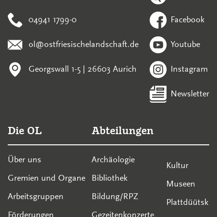
04941 1799-0
Facebook
ol@ostfriesischelandschaft.de
Youtube
Georgswall 1-5 | 26603 Aurich
Instagram
Newsletter
Die OL
Abteilungen
Über uns
Archäologie
Kultur
Gremien und Organe
Bibliothek
Museen
Arbeitsgruppen
Bildung/RPZ
Plattdüütsk
Förderungen
Gezeitenkonzerte