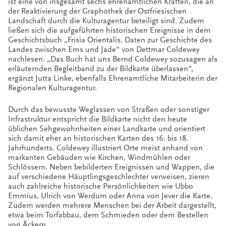
ist eine von insgesamt sechs ehrenamtlichen Kräften, die an
der Reaktivierung der Graphothek der Ostfriesischen
Landschaft durch die Kulturagentur beteiligt sind. Zudem
ließen sich die aufgeführten historischen Ereignisse in dem
Geschichtsbuch „Frisia Orientalis. Daten zur Geschichte des
Landes zwischen Ems und Jade“ von Dettmar Coldewey
nachlesen. „Das Buch hat uns Bernd Coldewey sozusagen als
erläuternden Begleitband zu der Bildkarte überlassen“,
ergänzt Jutta Linke, ebenfalls Ehrenamtliche Mitarbeiterin der
Regionalen Kulturagentur.
Durch das bewusste Weglassen von Straßen oder sonstiger
Infrastruktur entspricht die Bildkarte nicht den heute
üblichen Sehgewohnheiten einer Landkarte und orientiert
sich damit eher an historischen Karten des 16. bis 18.
Jahrhunderts. Coldewey illustriert Orte meist anhand von
markanten Gebäuden wie Kirchen, Windmühlen oder
Schlössern. Neben bebilderten Ereignissen und Wappen, die
auf verschiedene Häuptlingsgeschlechter verweisen, zieren
auch zahlreiche historische Persönlichkeiten wie Ubbo
Emmius, Ulrich von Werdum oder Anna von Jever die Karte.
Zudem werden mehrere Menschen bei der Arbeit dargestellt,
etwa beim Torfabbau, dem Schmieden oder dem Bestellen
von Äckern.