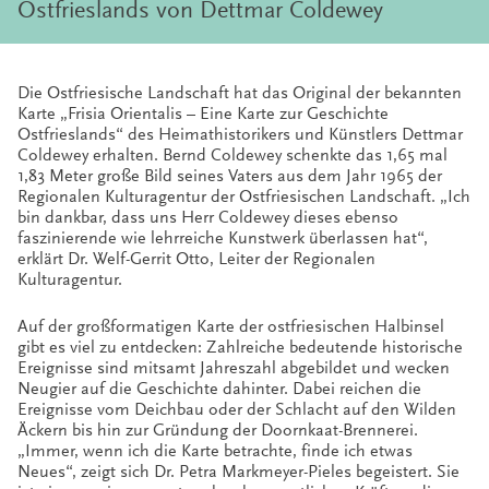
Ostfrieslands von Dettmar Coldewey
Die Ostfriesische Landschaft hat das Original der bekannten
Karte „Frisia Orientalis – Eine Karte zur Geschichte
Ostfrieslands“ des Heimathistorikers und Künstlers Dettmar
Coldewey erhalten. Bernd Coldewey schenkte das 1,65 mal
1,83 Meter große Bild seines Vaters aus dem Jahr 1965 der
Regionalen Kulturagentur der Ostfriesischen Landschaft. „Ich
bin dankbar, dass uns Herr Coldewey dieses ebenso
faszinierende wie lehrreiche Kunstwerk überlassen hat“,
erklärt Dr. Welf-Gerrit Otto, Leiter der Regionalen
Kulturagentur.
Auf der großformatigen Karte der ostfriesischen Halbinsel
gibt es viel zu entdecken: Zahlreiche bedeutende historische
Ereignisse sind mitsamt Jahreszahl abgebildet und wecken
Neugier auf die Geschichte dahinter. Dabei reichen die
Ereignisse vom Deichbau oder der Schlacht auf den Wilden
Äckern bis hin zur Gründung der Doornkaat-Brennerei.
„Immer, wenn ich die Karte betrachte, finde ich etwas
Neues“, zeigt sich Dr. Petra Markmeyer-Pieles begeistert. Sie