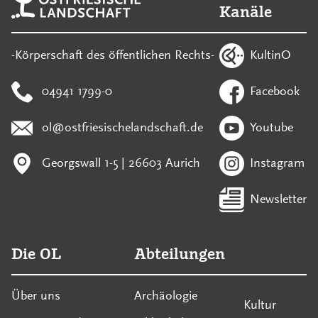
Kanäle
KultinO
-Körperschaft des öffentlichen Rechts-
04941 1799-0
Facebook
ol@ostfriesischelandschaft.de
Youtube
Georgswall 1-5 | 26603 Aurich
Instagram
Newsletter
Die OL
Abteilungen
Über uns
Archäologie
Kultur