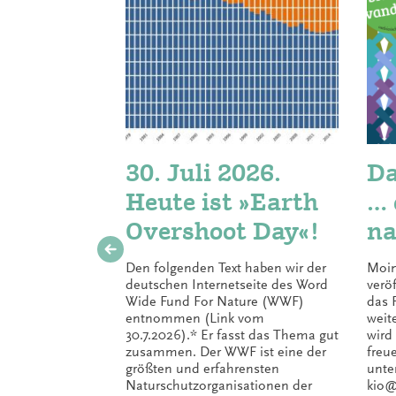
30. Juli 2026.
Da
Heute ist »Earth
… 
Overshoot Day«!
na
da
Den folgenden Text haben wir der
Moin
fe
deutschen Internetseite des Word
verö
Wide Fund For Nature (WWF)
das 
entnommen (Link vom
weit
30.7.2026).* Er fasst das Thema gut
wird
zusammen. Der WWF ist eine der
freu
größten und erfahrensten
unte
Naturschutzorganisationen der
kio@