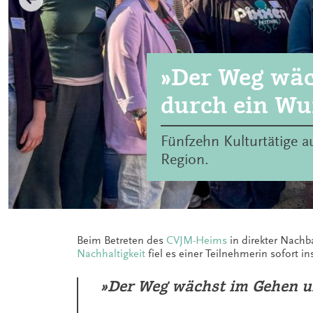
»Der Weg wäc
durch ein Wu
Fünfzehn Kulturtätige au
Region.
Beim Betreten des
CVJM-Heims
in direkter Nach
Nachhaltigkeit
fiel es einer Teilnehmerin sofort i
»Der Weg wächst im Gehen un