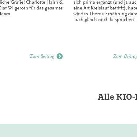
liche Grüße! Charlotte Hahn &
sich prima ergänzt (und ja auc
Olaf Wilgeroth für das gesamte
eine Art Kreislauf betrifft), ha
-Team
wir das Thema Ernährung dab
auch gleich noch besprochen –
Zum Beitrag
Zum Beitra
Alle KIO-