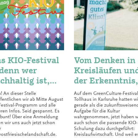
s KIO-Festival
Vom Denken in
denn wer
Kreisläufen un
chhaltig ist,
der Erkenntnis,
rf auch mal
dass
! An dieser Stelle
Auf dem GreenCulture-Festiva
iern!
Nachhaltigkeit
ffentlichen wir ab Mitte August
Tollhaus in Karlsruhe hatten wi
Festival-Programm und alle
gerade als die zukunftsweisen
auf dem Teller
eren Infos. Seid gespannt. Es
Aufgabe für die Kultur
 bunt! Über eine Anmeldung
wahrgenommen, jetzt haben w
beginnt. Eine
en wir uns auch jetzt schon
auch schon die passende KIO-
r
Schulung dazu durchgeführt:
Nachlese.
ostfriesischelandschaft.de.
Kreislaufwirtschaft. Und weil e