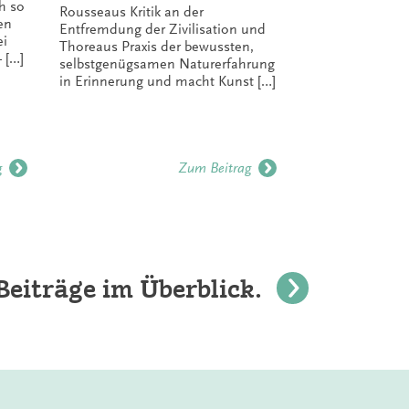
h so
wenn es ei
Rousseaus Kritik an der
ben
Wehmut gab
Entfremdung der Zivilisation und
ei
bundeseige
Thoreaus Praxis der bewussten,
 […]
Projekts lä
selbstgenügsamen Naturerfahrung
es steht no
in Erinnerung und macht Kunst […]
g
Zum Beitrag
Beiträge im Überblick.