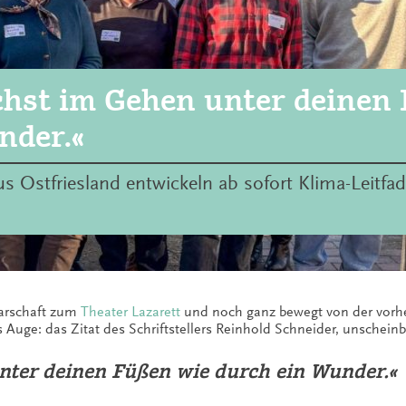
hst im Gehen unter deinen
nder.«
s Ostfriesland entwickeln ab sofort Klima-Leitfad
barschaft zum
Theater Lazarett
und noch ganz bewegt von der vorh
ns Auge: das Zitat des Schriftstellers Reinhold Schneider, unschei
ter deinen Füßen wie durch ein Wunder.«