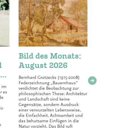
Bild des Monats:
Kreis
d
August 2026
& Met
auf d
Bernhard Grotzecks (1915-2008)
Green
Federzeichnung „Bauernhaus“
l im
Das war ein
verdichtet die Beobachtung zur
ival 2
r es
Klassentref
philosophischen These: Architektur
de
fand das Gr
und Landschaft sind keine
Karls
GreenCultur
Gegensätze, sondern Ausdruck
ir
Bundes stat
einer verwurzelten Lebensweise,
in Karlsruhe
die Einfachheit, Achtsamkeit und
entspannte,
das behutsame Einfügen in die
s
inspiriere
Natur vorzieht. Das Bild ruft