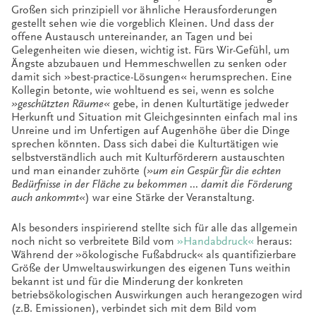
Großen sich prinzipiell vor ähnliche Herausforderungen
gestellt sehen wie die vorgeblich Kleinen. Und dass der
offene Austausch untereinander, an Tagen und bei
Gelegenheiten wie diesen, wichtig ist. Fürs Wir-Gefühl, um
Ängste abzubauen und Hemmeschwellen zu senken oder
damit sich »best-practice-Lösungen« herumsprechen. Eine
Kollegin betonte, wie wohltuend es sei, wenn es solche
»geschützten Räume«
gebe, in denen Kulturtätige jedweder
Herkunft und Situation mit Gleichgesinnten einfach mal ins
Unreine und im Unfertigen auf Augenhöhe über die Dinge
sprechen könnten. Dass sich dabei die Kulturtätigen wie
selbstverständlich auch mit Kulturförderern austauschten
und man einander zuhörte (
»um ein Gespür für die echten
Bedürfnisse in der Fläche zu bekommen … damit die Förderung
auch ankommt«
) war eine Stärke der Veranstaltung.
Als besonders inspirierend stellte sich für alle das allgemein
noch nicht so verbreitete Bild vom
»Handabdruck«
heraus:
Während der »ökologische Fußabdruck« als quantifizierbare
Größe der Umweltauswirkungen des eigenen Tuns weithin
bekannt ist und für die Minderung der konkreten
betriebsökologischen Auswirkungen auch herangezogen wird
(z.B. Emissionen), verbindet sich mit dem Bild vom