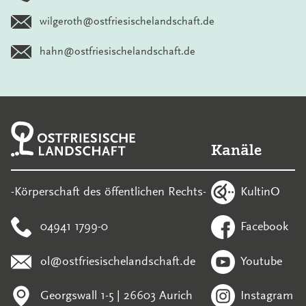
wilgeroth@ostfriesischelandschaft.de
hahn@ostfriesischelandschaft.de
Kanäle
KultinO
-Körperschaft des öffentlichen Rechts-
04941 1799-0
Facebook
ol@ostfriesischelandschaft.de
Youtube
Georgswall 1-5 | 26603 Aurich
Instagram