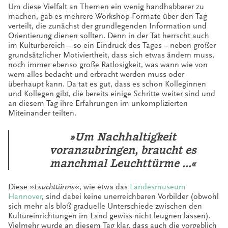
Um diese Vielfalt an Themen ein wenig handhabbarer zu
machen, gab es mehrere Workshop-Formate über den Tag
verteilt, die zunächst der grundlegenden Information und
Orientierung dienen sollten. Denn in der Tat herrscht auch
im Kulturbereich – so ein Eindruck des Tages – neben großer
grundsätzlicher Motiviertheit, dass sich etwas ändern muss,
noch immer ebenso große Ratlosigkeit, was wann wie von
wem alles bedacht und erbracht werden muss oder
überhaupt kann. Da tat es gut, dass es schon Kolleginnen
und Kollegen gibt, die bereits einige Schritte weiter sind und
an diesem Tag ihre Erfahrungen im unkomplizierten
Miteinander teilten.
»Um Nachhaltigkeit
voranzubringen,
braucht es
manchmal Leuchttürme …«
Diese
»Leuchttürme«
, wie etwa das
Landesmuseum
Hannover
, sind dabei keine unerreichbaren Vorbilder (obwohl
sich mehr als bloß graduelle Unterschiede zwischen den
Kultureinrichtungen im Land gewiss nicht leugnen lassen).
Vielmehr wurde an diesem Tag klar, dass auch die vorgeblich