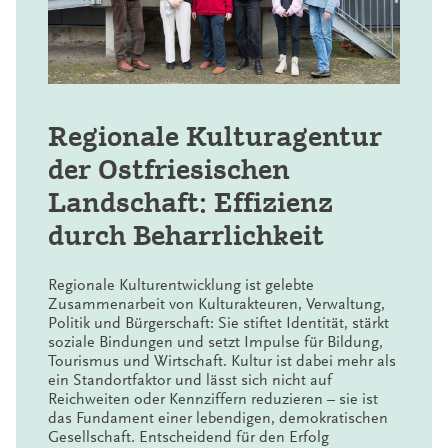
neue Initiativen zu fördern. Dafür entwickelt sie
regionale Kulturprojekte und führt sie in vielfältigen
Kooperationen durch. Ein Schwerpunkt der laufenden
Tätigkeiten ist die Beratung und Unterstützung der
Vertreter aller Kultursparten. Hierbei werden neue
Ideen und Projekte initiiert und unterstützt; bei der
Suche nach Fördergeldern wird Hilfe geleistet.
Regionale Kulturagentur
der Ostfriesischen
Die Kulturagentur vernetzt, unterstützt und berät
fachlich alle Kulturschaffenden und -anbieter in der
Landschaft: Effizienz
Region und fördert gleichzeitig ehrenamtliches
durch Beharrlichkeit
Engagement in der Kultur.
Netzwerkarbeit
: Leute und Ideen miteinander in
Regionale Kulturentwicklung ist gelebte
Beziehung bringen:
KultinO
,
Kulturnetzwerk
Zusammenarbeit von Kulturakteuren, Verwaltung,
Ostfriesland
,
Jüdisches Leben
,
Literarisches
Politik und Bürgerschaft: Sie stiftet Identität, stärkt
Polymer Ostfriesland
soziale Bindungen und setzt Impulse für Bildung,
Projektberatung
: Inhalte, Organisation,
Tourismus und Wirtschaft. Kultur ist dabei mehr als
Finanzierung
ein Standortfaktor und lässt sich nicht auf
Projektdurchführung
Reichweiten oder Kennziffern reduzieren – sie ist
Förderberatung
:
Regionale Kulturförderung
das Fundament einer lebendigen, demokratischen
sowie externe
Förderprogramme
Gesellschaft. Entscheidend für den Erfolg
Sammlungen
:
Graphothek
,
Kostümfundus