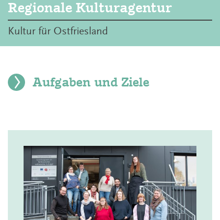
Regionale Kulturagentur
Kultur für Ostfriesland
Aufgaben und Ziele
Die Regionale Kulturagentur
Die Geburtsstunde der Regionalagentur der
Ostfriesischen Landschaft, heute Regionale
Kulturagentur, geht zurück auf den 7. Februar 1991.
Vom Niedersächsischen Wirtschaftsministerium
finanziell gefördert, hat sie das Ziel, den
Kulturtourismus in der Region zu stärken.
Die Kernaufgaben der Regionalen Kulturagentur
umfassen heute das gesamte Spektrum kultureller
Arbeit für Ostfriesland. Die Kulturagentur fördert und
verbessert die kulturelle Infrastruktur Ostfrieslands,
sie sucht vorhandene Aktivitäten zu bestärken und